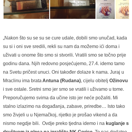
„Nakon što su se su se cure udale, dobili smo unučad, kada
su si i oni sve sredili, rekli su nam da možemo ići doma i
uživati u onome što smo si stvorili. Vratili smo se točno prije
godinu dana. Njih redovno posjećujemo, 27.4. idemo tamo
na Svetu pričest unuci. Oni također dolaze k nama. Juraj u
Mraclinu ima brata
Antuna (Rudana)
, cijelu obitelj
Ožinovu
i sve ostale. Sretni smo jer smo se vratili i uživamo u tome.
Preporučujemo svima da učine isto jer neće požaliti. Mi
stalno izlazimo na događanja, zabave, priredbe… Isto tako
smo živjeli u u Njemačkoj, rijetko je prošao vikend a da
nismo negdje bili. Ovdje preko tjedna idemo i na
kuglanje s
društvom iz plesa na igralištu NK Gorice
. To nas dodatno