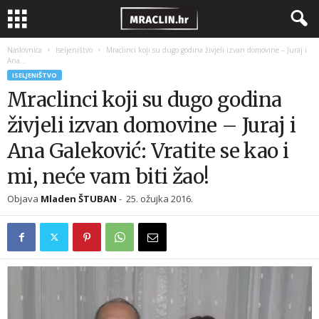
Naslovnica
Iseljeništvo
Mraclinci koji su dugo godina živjeli izvan domovine – Juraj i
Ana...
ISELJENIŠTVO
Mraclinci koji su dugo godina
živjeli izvan domovine – Juraj i
Ana Galeković: Vratite se kao i
mi, neće vam biti žao!
Objava
Mladen ŠTUBAN
-
25. ožujka 2016.