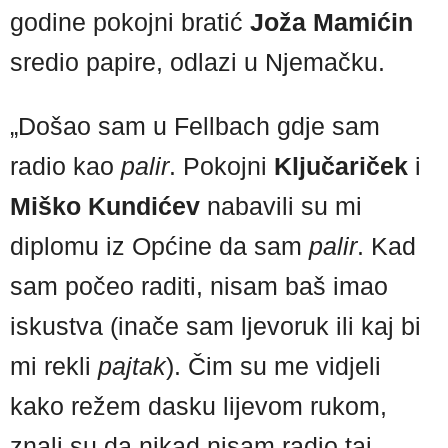
godine pokojni bratić
Joža Mamićin
sredio papire, odlazi u Njemačku.
„Došao sam u Fellbach gdje sam
radio kao
palir
. Pokojni
Ključariček
i
Miško Kundićev
nabavili su mi
diplomu iz Općine da sam
palir
. Kad
sam počeo raditi, nisam baš imao
iskustva (inače sam ljevoruk ili kaj bi
mi rekli
pajtak
). Čim su me vidjeli
kako režem dasku lijevom rukom,
znali su da nikad nisam radio taj