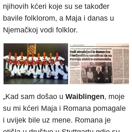
njihovih kćeri koje su se također
bavile folklorom, a Maja i danas u
Njemačkoj vodi folklor.
„Kad sam došao u
Waiblingen
, moje
su mi kćeri Maja i Romana pomagale
i uvijek bile uz mene. Romana je
otišla u društvo u Stuttgartu gdje su