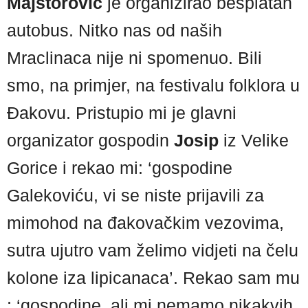
Majstorović
je organizirao besplatan
autobus. Nitko nas od naših
Mraclinaca nije ni spomenuo. Bili
smo, na primjer, na festivalu folklora u
Đakovu. Pristupio mi je glavni
organizator gospodin
Josip
iz Velike
Gorice i rekao mi: ‘gospodine
Galekoviću, vi se niste prijavili za
mimohod na đakovačkim vezovima,
sutra ujutro vam želimo vidjeti na čelu
kolone iza lipicanaca’. Rekao sam mu
: ‘gospodine, ali mi nemamo nikakvih