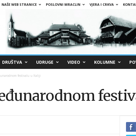
NAŠE WEB STRANICE
POSLOVNI MRACLIN
VJERA I CRKVA
KONTA
DRUŠTVA
UDRUGE
VIDEO
KOLUMNE
PO
narodnom festivalu u Italiji
đunarodnom festivalu