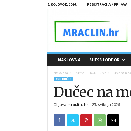
7. KOLOVOZ, 2026.
REGISTRACIJA / PRIJAVA
M
NASLOVNA
MJESNI ODBOR
R
A
Naslovnica
Društva
KUD Dučec
Dučec na među
C
KUD DUČEC
L
Dučec na me
I
N
.
Objava
mraclin. hr
-
25. svibnja 2026.
H
R