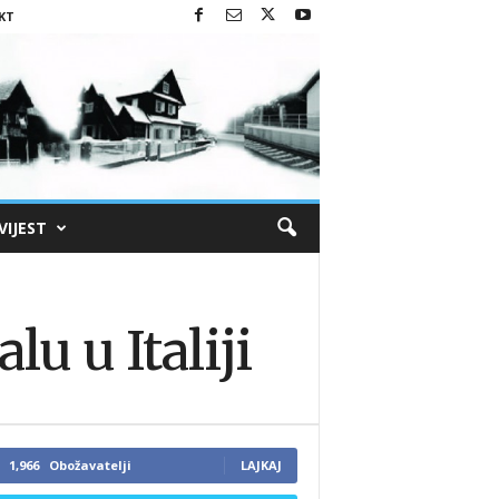
KT
VIJEST
 u Italiji
1,966
Obožavatelji
LAJKAJ