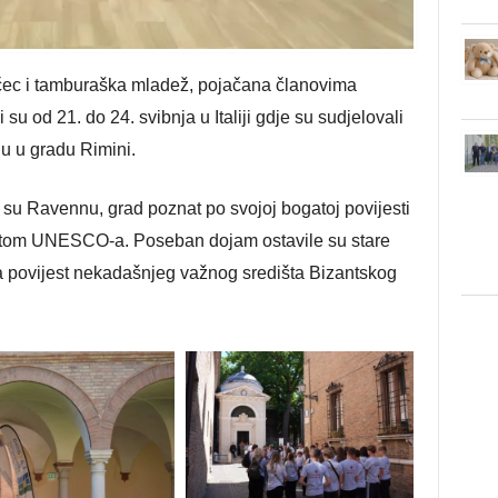
čec i tamburaška mladež, pojačana članovima
 su od 21. do 24. svibnja u Italiji gdje su sudjelovali
u u gradu Rimini.
 su Ravennu, grad poznat po svojoj bogatoj povijesti
titom UNESCO-a. Poseban dojam ostavile su stare
ata povijest nekadašnjeg važnog središta Bizantskog