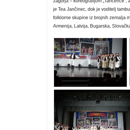
zagorja – koreografijom „Tancerice“, a
je Tea Jančinec, dok je voditelj tamb
folklorne skupine iz brojnih zemalja 
Armenija, Latvija, Bugarska, Slovačka