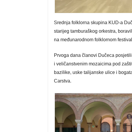
Srednja folklorna skupina KUD-a Du
starijeg tamburaškog orkestra, boravili
na međunarodnom folklornom festival
Prvoga dana članovi Dučeca posjetili
i veličanstvenim mozaicima pod zaš
bazilike, uske talijanske ulice i bog
Carstva.