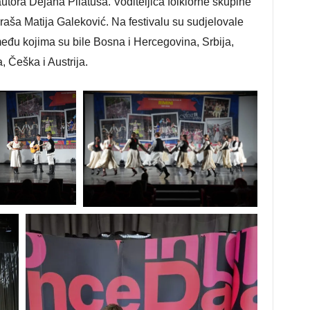
utora Dejana Pilatuša. Voditeljica folklorne skupine
uraša Matija Galeković. Na festivalu su sudjelovale
među kojima su bile Bosna i Hercegovina, Srbija,
, Češka i Austrija.