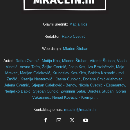
Glavni urednik:
Matija Kos
Redaktor:
Ratko Cvetnić
Web dizajn:
Mladen Štuban
Autori:
Ratko Cvetnić,
Matija Kos,
Mladen Štuban,
Vitomir Štuban,
Vlado
Vinetić,
Vesna Tafra,
Željko Cvetnić,
Josip Kos,
Iva Brozinčević,
Maja
Mravec,
Marijan Galeković,
Krunoslav Kos-Kićo,
Božica Krznarić - rođ.
Zrnčić ,
Ksenija Nestorović ,
Jasna Čunović,
Doriana Crnić-Vlahovac,
Jelena Cvetnić,
Stjepan Galeković - Benov,
Nikola Cvetnić - Esperantov,
Nedjeljko Babić,
Stjepan Čunčić,
Zvonimir Šafar,
Dorotea Štuban,
Goran
Vukašinec,
Nenad Kovačić - Krempi ...
Kontaktirajte nas:
mraclin@mraclin.hr