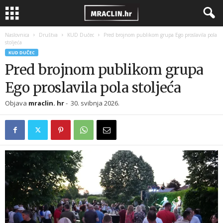
Naslovnica
Društva
KUD Dučec
Pred brojnom publikom grupa Ego proslavila pola
stoljeća
KUD DUČEC
Pred brojnom publikom grupa
Ego proslavila pola stoljeća
Objava
mraclin. hr
-
30. svibnja 2026.