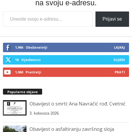
na svoju e-adresu.
Type
Prijavi se
your
email…
1,966
Obožavatelji
LAJKAJ
16
Sljedbenici
SLIJEDI
1,060
Pratitelji
PRATI
Popularne objave
Obavijest o smrti: Ana Navračić rođ. Cvetnić
3. kolovoza 2026.
Obavijest o asfaltiranju završnog sloja