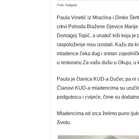
Foto: Kaligula
Paula Vinetić iz Mraclina i Dinko Škrt
crkvi Pohoda Blažene Djevice Marije 
Domagoj Topić, a unatoč kiši koja je p
raspoloženje nisu izostali. Kažu da k
mladence čeka dug i sretan zajedničk
u restoranu Za vašu dušu u Okuju, u kr
Paula je članica KUD-a Dučec pa ni 
Članovi KUD-a mladencima su uručili 
podgutnicu i cvijeće, čime su dodatno
Mladencima od srca želimo puno ljuba
životu.