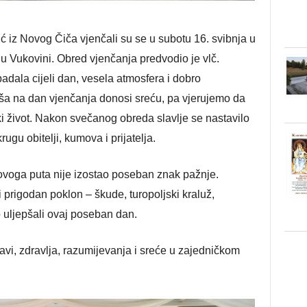
ić iz Novog Čiča vjenčali su se u subotu 16. svibnja u
u Vukovini. Obred vjenčanja predvodio je vlč.
adala cijeli dan, vesela atmosfera i dobro
iša na dan vjenčanja donosi sreću, pa vjerujemo da
i život. Nakon svečanog obreda slavlje se nastavilo
ugu obitelji, kumova i prijatelja.
ovoga puta nije izostao poseban znak pažnje.
prigodan poklon – škude, turopoljski kraluž,
 uljepšali ovaj poseban dan.
vi, zdravlja, razumijevanja i sreće u zajedničkom