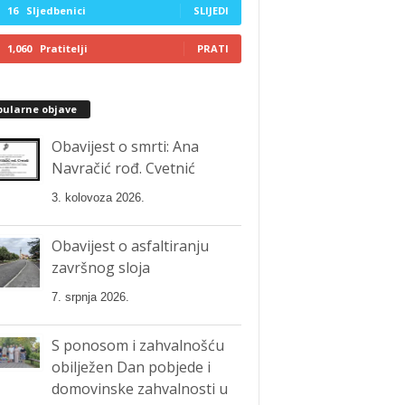
16
Sljedbenici
SLIJEDI
1,060
Pratitelji
PRATI
pularne objave
Obavijest o smrti: Ana
Navračić rođ. Cvetnić
3. kolovoza 2026.
Obavijest o asfaltiranju
završnog sloja
7. srpnja 2026.
S ponosom i zahvalnošću
obilježen Dan pobjede i
domovinske zahvalnosti u