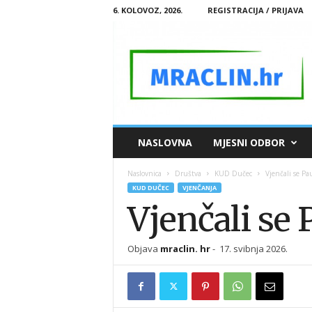
6. KOLOVOZ, 2026.
REGISTRACIJA / PRIJAVA
M
NASLOVNA
MJESNI ODBOR
R
A
Naslovnica
Društva
KUD Dučec
Vjenčali se Pa
C
KUD DUČEC
VJENČANJA
L
Vjenčali se 
I
N
.
Objava
mraclin. hr
-
17. svibnja 2026.
H
R