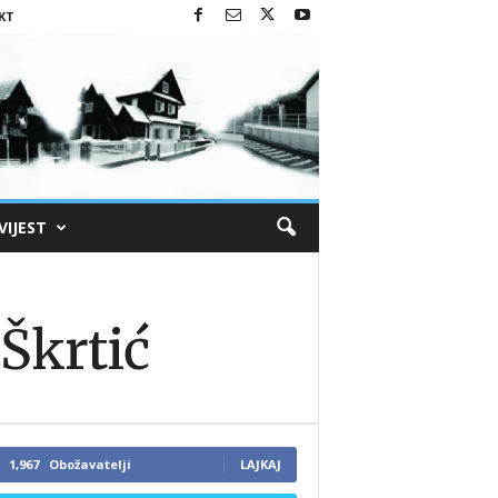
KT
VIJEST
 Škrtić
1,967
Obožavatelji
LAJKAJ