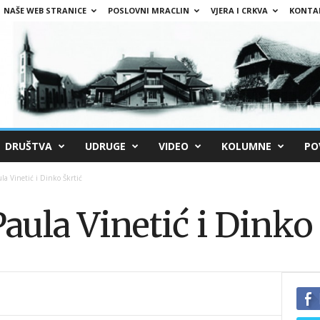
NAŠE WEB STRANICE
POSLOVNI MRACLIN
VJERA I CRKVA
KONTA
DRUŠTVA
UDRUGE
VIDEO
KOLUMNE
PO
ula Vinetić i Dinko Škrtić
Paula Vinetić i Dinko