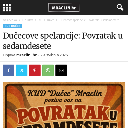
Naslovnica
Društva
KUD Dučec
Dučecove spelancije: Povratak u sedamdesete
KUD DUČEC
Dučecove spelancije: Povratak u
sedamdesete
Objava
mraclin. hr
-
29. svibnja 2026.