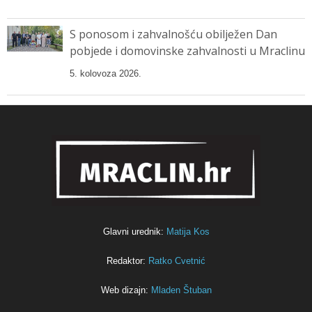
S ponosom i zahvalnošću obilježen Dan
pobjede i domovinske zahvalnosti u Mraclinu
5. kolovoza 2026.
Glavni urednik:
Matija Kos
Redaktor:
Ratko Cvetnić
Web dizajn:
Mladen Štuban