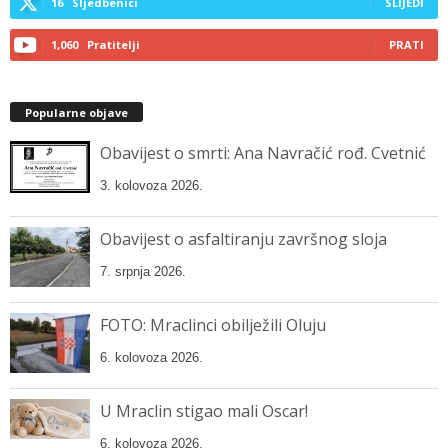
16
Sljedbenici
SLIJEDI
1,060
Pratitelji
PRATI
Popularne objave
Obavijest o smrti: Ana Navračić rođ. Cvetnić
3. kolovoza 2026.
Obavijest o asfaltiranju završnog sloja
7. srpnja 2026.
FOTO: Mraclinci obilježili Oluju
6. kolovoza 2026.
U Mraclin stigao mali Oscar!
6. kolovoza 2026.