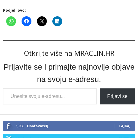
Podjeli ovo:
Otkrijte više na MRACLIN.HR
Prijavite se i primajte najnovije objave
na svoju e-adresu.
Type
Prijavi se
your
email…
1,966
Obožavatelji
LAJKAJ