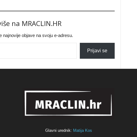
 više na MRACLIN.HR
jte najnovije objave na svoju e-adresu.
Prijavi se
Glavni urednik:
Matija Kos