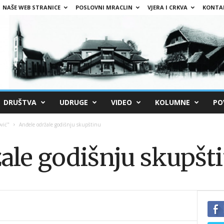
NAŠE WEB STRANICE
POSLOVNI MRACLIN
VJERA I CRKVA
KONTA
DRUŠTVA
UDRUGE
VIDEO
KOLUMNE
PO
vić"
Anđele održale godišnju skupštinu
ale godišnju skupšt