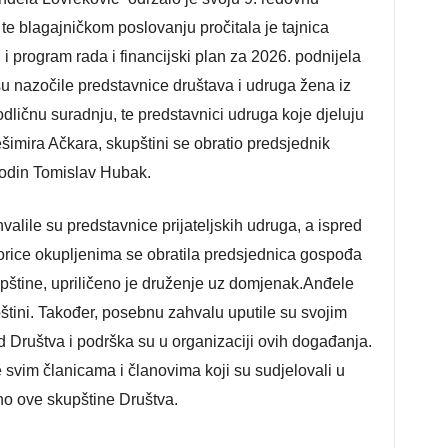
 te blagajničkom poslovanju pročitala je tajnica
i program rada i financijski plan za 2026. podnijela
u nazočile predstavnice društava i udruga žena iz
dličnu suradnju, te predstavnici udruga koje djeluju
imira Ačkara, skupštini se obratio predsjednik
odin Tomislav Hubak.
alile su predstavnice prijateljskih udruga, a ispred
orice okupljenima se obratila predsjednica gospođa
štine, upriličeno je druženje uz domjenak.Anđele
pštini. Također, posebnu zahvalu uputile su svojim
d Društva i podrška su u organizaciji ovih događanja.
 svim članicama i članovima koji su sudjelovali u
no ove skupštine Društva.