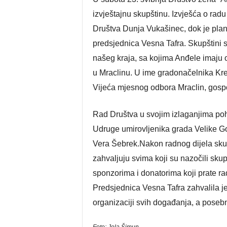
izvještajnu skupštinu. Izvješća o radu
Društva Dunja Vukašinec, dok je plan 
predsjednica Vesna Tafra. Skupštini s
našeg kraja, sa kojima Anđele imaju o
u Mraclinu. U ime gradonačelnika Kreš
Vijeća mjesnog odbora Mraclin, gosp
Rad Društva u svojim izlaganjima pohv
Udruge umirovljenika grada Velike G
Vera Šebrek.Nakon radnog dijela skup
zahvaljuju svima koji su nazočili sku
sponzorima i donatorima koji prate ra
Predsjednica Vesna Tafra zahvalila je
organizaciji svih događanja, a poseb
Foto: Jela Šimun