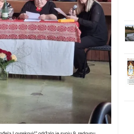
nđela Lovreković” održalo je svoju 9. redovnu