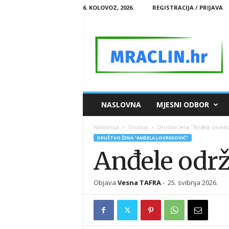
6. KOLOVOZ, 2026.
REGISTRACIJA / PRIJAVA
M
NASLOVNA
MJESNI ODBOR
R
A
Naslovnica
Društva
Društvo žena "Anđela Lovreko
C
DRUŠTVO ŽENA "ANĐELA LOVREKOVIĆ"
L
Anđele održ
I
N
.
Objava
Vesna TAFRA
-
25. svibnja 2026.
H
R