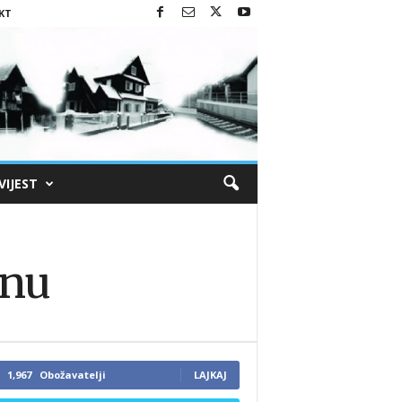
KT
VIJEST
inu
1,967
Obožavatelji
LAJKAJ