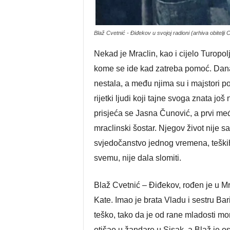
Blaž Cvetnić - Điđekov u svojoj radioni (arhiva obitelji 
Nekad je Mraclin, kao i cijelo Turopolje
kome se ide kad zatreba pomoć. Dana
nestala, a među njima su i majstori pos
rijetki ljudi koji tajne svoga znata jo
prisjeća se Jasna Čunović, a prvi međ
mraclinski šostar. Njegov život nije 
svjedočanstvo jednog vremena, teških
svemu, nije dala slomiti.
Blaž Cvetnić – Điđekov, rođen je u Mr
Kate. Imao je brata Vladu i sestru Bari
teško, tako da je od rane mladosti mor
otišao u žandare u Sisak, a Blaž je 