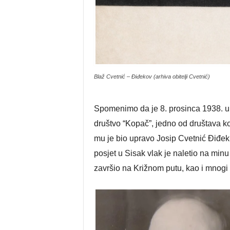
Blaž Cvetnić – Điđekov (arhiva obitelji Cvetnić)
Spomenimo da je 8. prosinca 1938. u
društvo “Kopač”, jedno od društava k
mu je bio upravo Josip Cvetnić Điđek,
posjet u Sisak vlak je naletio na minu
završio na Križnom putu, kao i mnogi na