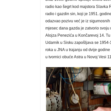
radio kao šegrt kod majstora Slavka 
radio i gazdin sin, koji je 1951. godi
odazvao pozivu već je iz sigurnosnih
mjesec dana gazda je zatvorio svoju 
Alojza Penezića u Končarevoj 14. Tu j
Udarnik u Sisku zapošljava se 1954-
roka u JNA u trajanju od dvije godine
u tvornici obuće Astra u Novoj Vesi 1