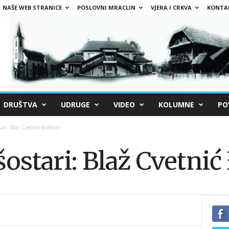
NAŠE WEB STRANICE
POSLOVNI MRACLIN
VJERA I CRKVA
KONTA
DRUŠTVA
UDRUGE
VIDEO
KOLUMNE
PO
tari: Blaž Cvetnić Điđekov
šostari: Blaž Cvetni