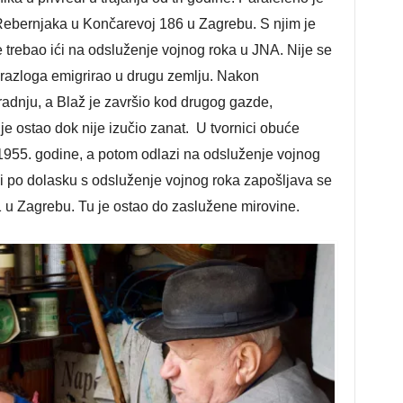
Rebernjaka u Končarevoj 186 u Zagrebu. S njim je
ne trebao ići na odsluženje vojnog roka u JNA. Nije se
 razloga emigrirao u drugu zemlju. Nakon
radnju, a Blaž je završio kod drugog gazde,
e ostao dok nije izučio zanat. U tvornici obuće
1955. godine, a potom odlazi na odsluženje vojnog
 i po dolasku s odsluženje vojnog roka zapošljava se
1 u Zagrebu. Tu je ostao do zaslužene mirovine.