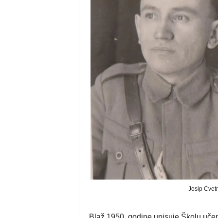
Josip Cvet
Blaž 1950. godine upisuje Školu učenik