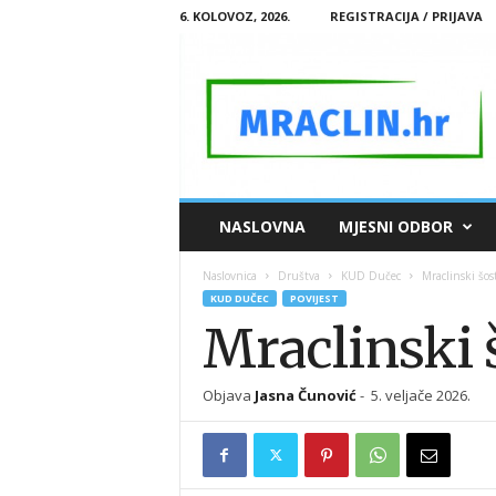
6. KOLOVOZ, 2026.
REGISTRACIJA / PRIJAVA
M
NASLOVNA
MJESNI ODBOR
R
A
Naslovnica
Društva
KUD Dučec
Mraclinski šos
C
KUD DUČEC
POVIJEST
L
Mraclinski 
I
N
.
Objava
Jasna Čunović
-
5. veljače 2026.
H
R