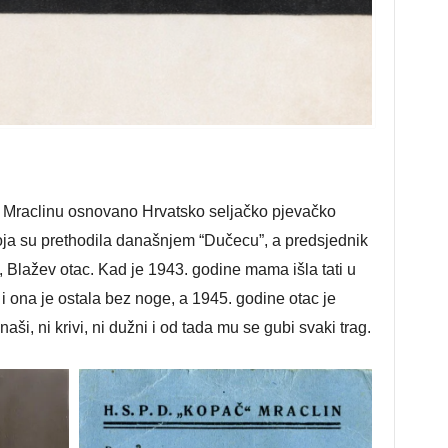
 Mraclinu osnovano Hrvatsko seljačko pjevačko
oja su prethodila današnjem “Dučecu”, a predsjednik
 Blažev otac. Kad je 1943. godine mama išla tati u
 i ona je ostala bez noge, a 1945. godine otac je
ši, ni krivi, ni dužni i od tada mu se gubi svaki trag.