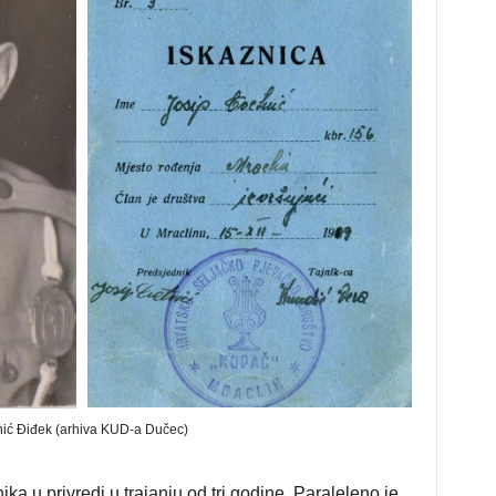
nić Điđek (arhiva KUD-a Dučec)
a u privredi u trajanju od tri godine. Paraleleno je