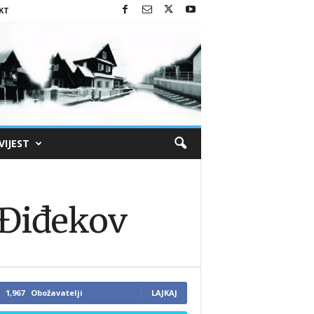
KT
VIJEST
ć Điđekov
1,967
Obožavatelji
LAJKAJ