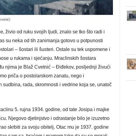
Cvetnić)
, živio od ruku svojih ljudi, znalo se tko što radi i
s su neka od tih zanimanja gotovo u potpunosti
tolari – šostari ili šusteri. Ostale su tek uspomene i
š nose u rukama i sjećanju. Mraclinskih šostara
u njima je Blaž Cvetnić – Điđekov, posljednji živući
samo priča o postolarskom zanatu, nego i
 sudbina, rada, skromnosti i vedrine koja se, unatoč
aclinu 5. rujna 1934. godine, od tate Josipa i majke
cu. Njegovo djetinjstvo i odrastanje bilo je izuzetno
ao skrbiti za svoju obitelj. Otac mu je 1937. godine
ostao sam sa braćom i mamom tako da su se morali