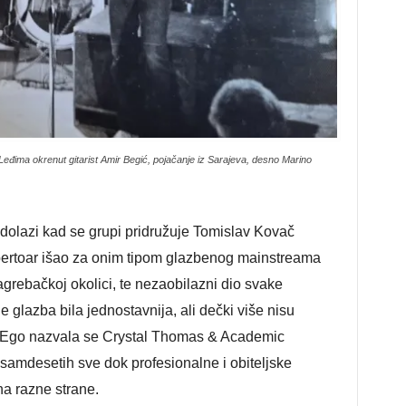
Leđima okrenut gitarist Amir Begić, pojačanje iz Sarajeva, desno Marino
 dolazi kad se grupi pridružuje Tomislav Kovač
e repertoar išao za onim tipom glazbenog mainstreama
zagrebačkoj okolici, te nezaobilazni dio svake
 glazba bila jednostavnija, ali dečki više nisu
pe Ego nazvala se Crystal Thomas & Academic
 osamdesetih sve dok profesionalne i obiteljske
na razne strane.