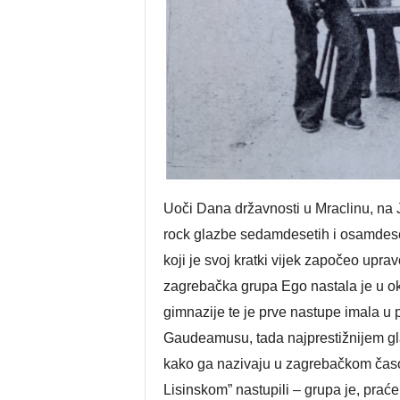
Uoči Dana državnosti u Mraclinu, na 
rock glazbe sedamdesetih i osamdese
koji je svoj kratki vijek započeo upr
zagrebačka grupa Ego nastala je u ok
gimnazije te je prve nastupe imala u 
Gaudeamusu, tada najprestižnijem gl
kako ga nazivaju u zagrebačkom časo
Lisinskom” nastupili – grupa je, praće