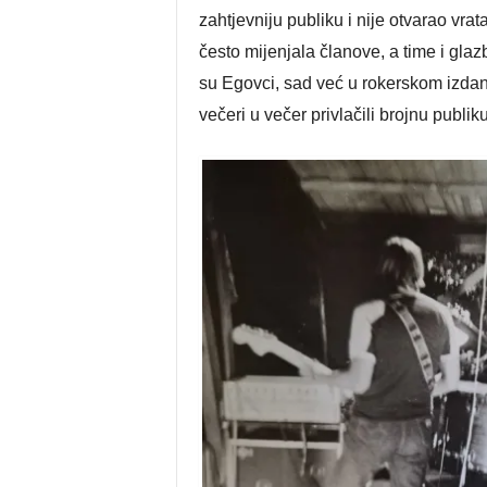
zahtjevniju publiku i nije otvarao v
često mijenjala članove, a time i gla
su Egovci, sad već u rokerskom izdanj
večeri u večer privlačili brojnu publiku