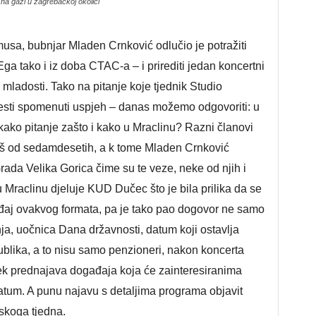
na gaži u zagrebačkoj okolici
sa, bubnjar Mladen Crnković odlučio je potražiti
ga tako i iz doba CTAC-a – i prirediti jedan koncertni
ladosti. Tako na pitanje koje tjednik Studio
dvesti spomenuti uspjeh – danas možemo odgovoriti: u
kako pitanje zašto i kako u Mraclinu? Razni članovi
još od sedamdesetih, a k tome Mladen Crnković
rada Velika Gorica čime su te veze, neke od njih i
Mraclinu djeluje KUD Dučec što je bila prilika da se
đaj ovakvog formata, pa je tako pao dogovor ne samo
ja, uočnica Dana državnosti, datum koji ostavlja
ublika, a to nisu samo penzioneri, nakon koncerta
tek prednajava događaja koja će zainteresiranima
atum. A punu najavu s detaljima programa objavit
skoga tjedna.