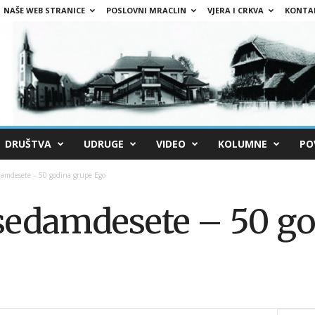
NAŠE WEB STRANICE
POSLOVNI MRACLIN
VJERA I CRKVA
KONTA
DRUŠTVA
UDRUGE
VIDEO
KOLUMNE
PO
damdesete – 50 godina grupe Ego
sedamdesete – 50 g