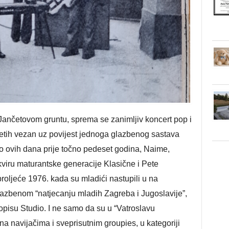
Jančetovom gruntu, sprema se zanimljiv koncert pop i
tih vezan uz povijest jednoga glazbenog sastava
avo ovih dana prije točno pedeset godina, Naime,
viru maturantske generacije Klasične i Pete
proljeće 1976. kada su mladići nastupili u na
azbenom “natjecanju mladih Zagreba i Jugoslavije”,
pisu Studio. I ne samo da su u “Vatroslavu
na navijačima i sveprisutnim groupies, u kategoriji