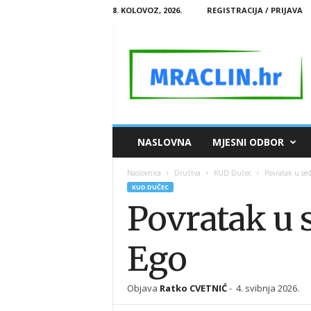
8. KOLOVOZ, 2026.
REGISTRACIJA / PRIJAVA
M
NASLOVNA
MJESNI ODBOR
R
A
Naslovnica
Društva
KUD Dučec
Povratak u se
C
KUD DUČEC
L
Povratak u 
I
N
.
Ego
H
R
Objava
Ratko CVETNIĆ
-
4. svibnja 2026.