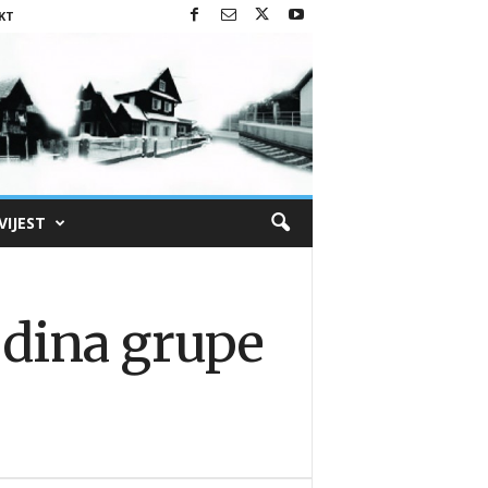
KT
VIJEST
odina grupe