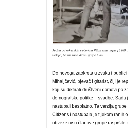
Jedna od rokerskih večeri na Plitvicama, srpanj 1980. 
Pelajić, basist rane Azre i grupe Film.
Do novoga zaokreta u zvuku i publici
Mihaljčević, pjevač i gitarist, čiji j
koji su diktirali društveni domovi po 
demografske politke – svadbe. Sada je
nastupali besplatno. Ta verzija gru
Citizens i nastupala je tijekom ranih
obveze nisu članove grupe raspršile 