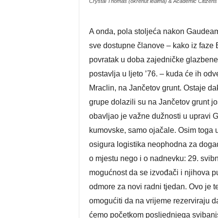
Crystal Thomas (okrenut leđima) & Academic Citizens 
A onda, pola stoljeća nakon Gaudeamu
sve dostupne članove – kako iz faze E
povratak u doba zajedničke glazbene m
postavlja u ljeto ’76. – kuda će ih o
Mraclin, na Jančetov grunt. Ostaje da
grupe dolazili su na Jančetov grunt 
obavljao je važne dužnosti u upravi G
kumovske, samo ojačale. Osim toga u 
osigura logistika neophodna za doga
o mjestu nego i o nadnevku: 29. svibn
mogućnost da se izvođači i njihova p
odmore za novi radni tjedan. Ovo je 
omogućiti da na vrijeme rezerviraju d
ćemo početkom posljednjega svibanj