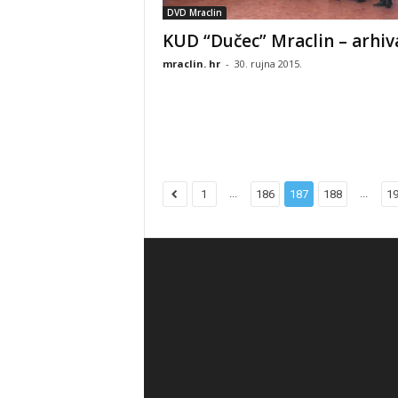
DVD Mraclin
KUD “Dučec” Mraclin – arhiv
mraclin. hr
-
30. rujna 2015.
...
...
1
186
187
188
1