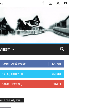
KT
VIJEST
1,966
Obožavatelji
LAJKAJ
16
Sljedbenici
SLIJEDI
1,060
Pratitelji
PRATI
pularne objave