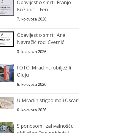
Obavijest o smrti: Franjo
Križanić – Feri
7. kolovoza 2026.
Obavijest o smrti: Ana
Navračić rođ. Cvetnić
3. kolovoza 2026.
FOTO: Mraclinci obilježili
Oluju
6. kolovoza 2026.
U Mraclin stigao mali Oscar!
6. kolovoza 2026.
S ponosom i zahvalnošću
obilježen Dan pobjede i