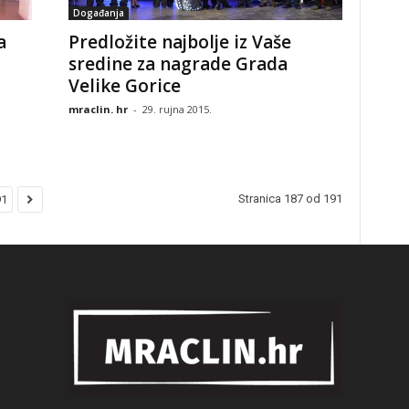
Događanja
a
Predložite najbolje iz Vaše
sredine za nagrade Grada
Velike Gorice
mraclin. hr
-
29. rujna 2015.
Stranica 187 od 191
91