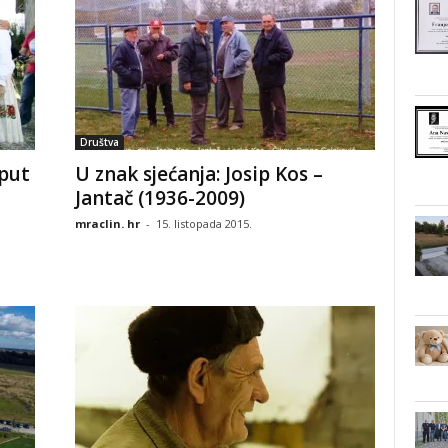
Društva
put
U znak sjećanja: Josip Kos –
Jantač (1936-2009)
mraclin. hr
-
15. listopada 2015.