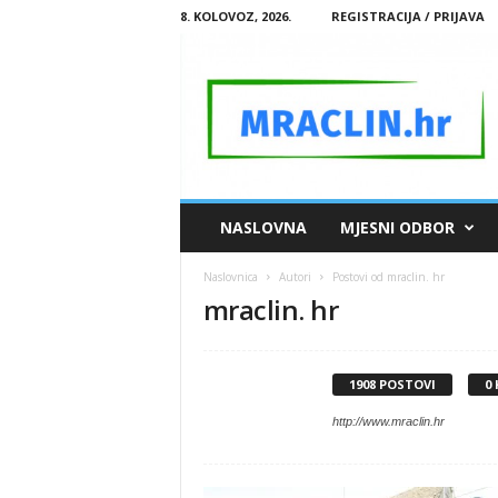
8. KOLOVOZ, 2026.
REGISTRACIJA / PRIJAVA
M
NASLOVNA
MJESNI ODBOR
R
A
Naslovnica
Autori
Postovi od mraclin. hr
C
mraclin. hr
L
I
N
.
1908 POSTOVI
0
H
R
http://www.mraclin.hr