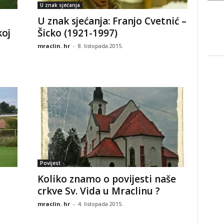
U znak sjećanja
U znak sjećanja: Franjo Cvetnić –
koj
Šicko (1921-1997)
mraclin. hr
-
8. listopada 2015.
Povijest
Koliko znamo o povijesti naše
crkve Sv. Vida u Mraclinu ?
mraclin. hr
-
4. listopada 2015.