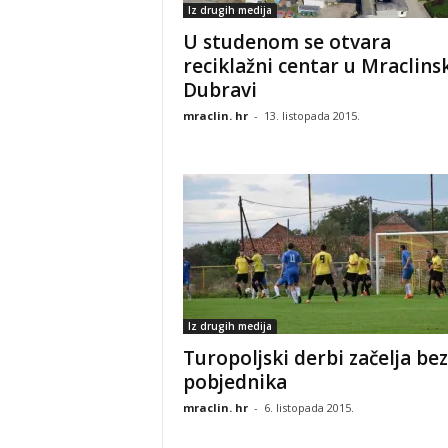
Iz drugih medija
U studenom se otvara
reciklažni centar u Mraclins
Dubravi
mraclin. hr
-
13. listopada 2015.
Iz drugih medija
Turopoljski derbi začelja bez
pobjednika
mraclin. hr
-
6. listopada 2015.