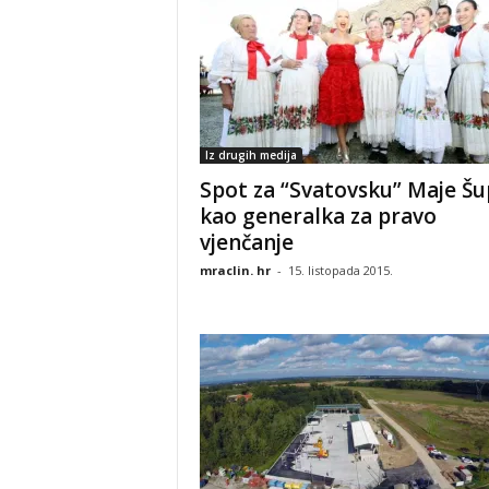
Iz drugih medija
Spot za “Svatovsku” Maje Šu
kao generalka za pravo
vjenčanje
mraclin. hr
-
15. listopada 2015.