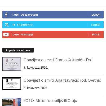
1,966
Obožavatelji
LAJKAJ
16
Sljedbenici
SLIJEDI
1,060
Pratitelji
PRATI
Popularne objave
Obavijest o smrti: Franjo Križanić – Feri
7. kolovoza 2026.
Obavijest o smrti: Ana Navračić rođ. Cvetnić
3. kolovoza 2026.
FOTO: Mraclinci obilježili Oluju