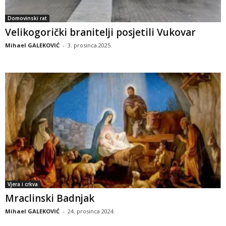
Domovinski rat
Velikogorički branitelji posjetili Vukovar
Mihael GALEKOVIĆ
-
3. prosinca 2025.
Vjera i crkva
Mraclinski Badnjak
Mihael GALEKOVIĆ
-
24. prosinca 2024.