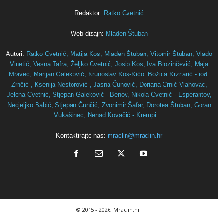
Redaktor:
Ratko Cvetnić
Web dizajn:
Mladen Štuban
Autori:
Ratko Cvetnić,
Matija Kos,
Mladen Štuban,
Vitomir Štuban,
Vlado
Vinetić,
Vesna Tafra,
Željko Cvetnić,
Josip Kos,
Iva Brozinčević,
Maja
Mravec,
Marijan Galeković,
Krunoslav Kos-Kićo,
Božica Krznarić - rođ.
Zrnčić ,
Ksenija Nestorović ,
Jasna Čunović,
Doriana Crnić-Vlahovac,
Jelena Cvetnić,
Stjepan Galeković - Benov,
Nikola Cvetnić - Esperantov,
Nedjeljko Babić,
Stjepan Čunčić,
Zvonimir Šafar,
Dorotea Štuban,
Goran
Vukašinec,
Nenad Kovačić - Krempi ...
Kontaktirajte nas:
mraclin@mraclin.hr
© 2015
- 2026, Mraclin.hr.