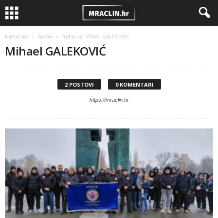
Naslovnica
Autori
Postovi od Mihael GALEKOVIĆ
Mihael GALEKOVIĆ
2 POSTOVI
0 KOMENTARI
https://mraclin.hr