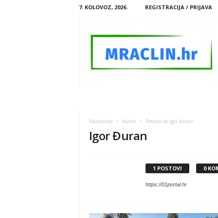
7. KOLOVOZ, 2026.
REGISTRACIJA / PRIJAVA
M
R
A
Naslovnica
Autori
Postovi od Igor Đuran
C
Igor Đuran
L
I
N
.
1 POSTOVI
0 KO
H
R
https://01portal.hr