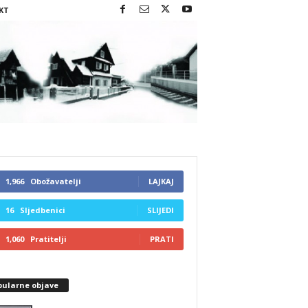
KT
1,966
Obožavatelji
LAJKAJ
16
Sljedbenici
SLIJEDI
1,060
Pratitelji
PRATI
pularne objave