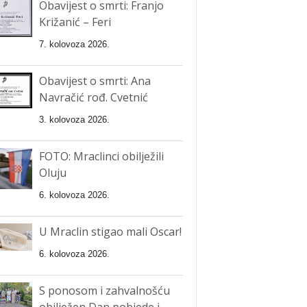
Obavijest o smrti: Franjo
Križanić – Feri
7. kolovoza 2026.
Obavijest o smrti: Ana
Navračić rođ. Cvetnić
3. kolovoza 2026.
FOTO: Mraclinci obilježili
Oluju
6. kolovoza 2026.
U Mraclin stigao mali Oscar!
6. kolovoza 2026.
S ponosom i zahvalnošću
obilježen Dan pobjede i