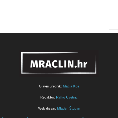
Glavni urednik:
Matija Kos
Redaktor:
Ratko Cvetnić
Web dizajn:
Mladen Štuban