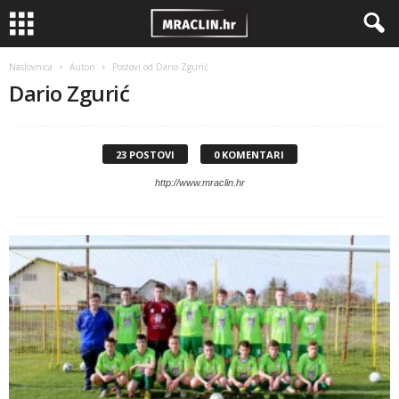
Naslovnica
Autori
Postovi od Dario Zgurić
Dario Zgurić
23 POSTOVI
0 KOMENTARI
http://www.mraclin.hr