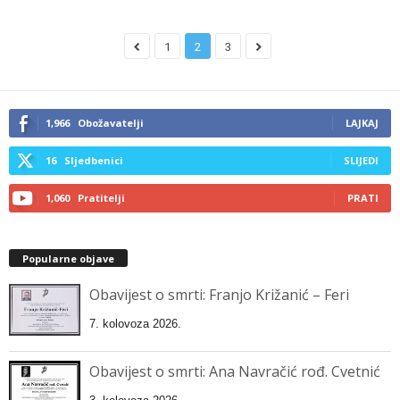
1
2
3
1,966
Obožavatelji
LAJKAJ
16
Sljedbenici
SLIJEDI
1,060
Pratitelji
PRATI
Popularne objave
Obavijest o smrti: Franjo Križanić – Feri
7. kolovoza 2026.
Obavijest o smrti: Ana Navračić rođ. Cvetnić