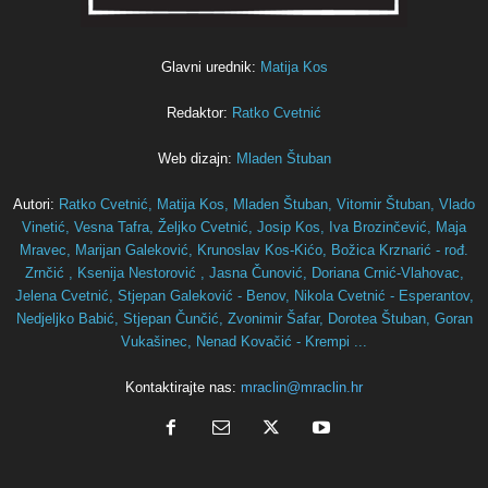
Glavni urednik:
Matija Kos
Redaktor:
Ratko Cvetnić
Web dizajn:
Mladen Štuban
Autori:
Ratko Cvetnić,
Matija Kos,
Mladen Štuban,
Vitomir Štuban,
Vlado
Vinetić,
Vesna Tafra,
Željko Cvetnić,
Josip Kos,
Iva Brozinčević,
Maja
Mravec,
Marijan Galeković,
Krunoslav Kos-Kićo,
Božica Krznarić - rođ.
Zrnčić ,
Ksenija Nestorović ,
Jasna Čunović,
Doriana Crnić-Vlahovac,
Jelena Cvetnić,
Stjepan Galeković - Benov,
Nikola Cvetnić - Esperantov,
Nedjeljko Babić,
Stjepan Čunčić,
Zvonimir Šafar,
Dorotea Štuban,
Goran
Vukašinec,
Nenad Kovačić - Krempi ...
Kontaktirajte nas:
mraclin@mraclin.hr