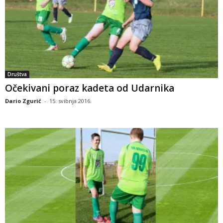
Društva
Očekivani poraz kadeta od Udarnika
Dario Zgurić
-
15. svibnja 2016.