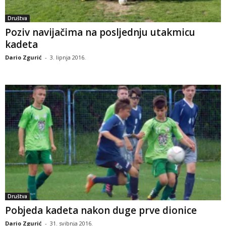
Društva
Poziv navijačima na posljednju utakmicu
kadeta
Dario Zgurić
-
3. lipnja 2016.
Društva
Pobjeda kadeta nakon duge prve dionice
Dario Zgurić
-
31. svibnja 2016.