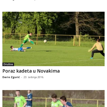
Društva
Poraz kadeta u Novakima
Dario Zgurić
-
23. svibnja 2016.