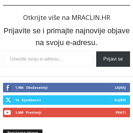
Otkrijte više na MRACLIN.HR
Prijavite se i primajte najnovije objave
na svoju e-adresu.
Type
Prijavi se
your
email…
1,966
Obožavatelji
LAJKAJ
16
Sljedbenici
SLIJEDI
1,060
Pratitelji
PRATI
Popularne objave