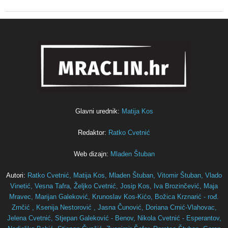
Glavni urednik:
Matija Kos
Redaktor:
Ratko Cvetnić
Web dizajn:
Mladen Štuban
Autori:
Ratko Cvetnić,
Matija Kos,
Mladen Štuban,
Vitomir Štuban,
Vlado
Vinetić,
Vesna Tafra,
Željko Cvetnić,
Josip Kos,
Iva Brozinčević,
Maja
Mravec,
Marijan Galeković,
Krunoslav Kos-Kićo,
Božica Krznarić - rođ.
Zrnčić ,
Ksenija Nestorović ,
Jasna Čunović,
Doriana Crnić-Vlahovac,
Jelena Cvetnić,
Stjepan Galeković - Benov,
Nikola Cvetnić - Esperantov,