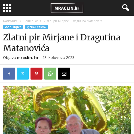
Naslovnica
Godišnjice
Zlatni pir Mirjane i Dragutina Matanovića
GODIŠNJICE
VJERA I CRKVA
Zlatni pir Mirjane i Dragutina
Matanovića
Objava
mraclin. hr
-
13. kolovoza 2023.