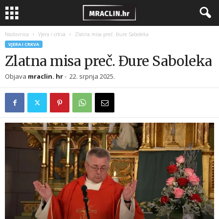
Naslovnica
Vjera i crkva
Zlatna misa preč. Đure Saboleka
VJERA I CRKVA
Zlatna misa preč. Đure Saboleka
Objava
mraclin. hr
-
22. srpnja 2025.