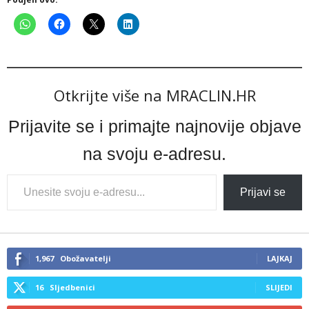
Otkrijte više na MRACLIN.HR
Prijavite se i primajte najnovije objave
na svoju e-adresu.
Type
Prijavi se
your
email…
1,967
Obožavatelji
LAJKAJ
16
Sljedbenici
SLIJEDI