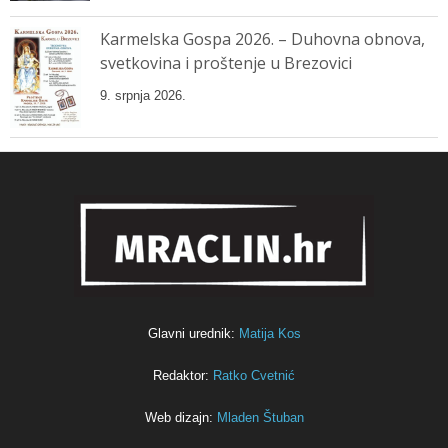
Karmelska Gospa 2026. – Duhovna obnova,
svetkovina i proštenje u Brezovici
9. srpnja 2026.
Glavni urednik:
Matija Kos
Redaktor:
Ratko Cvetnić
Web dizajn:
Mladen Štuban