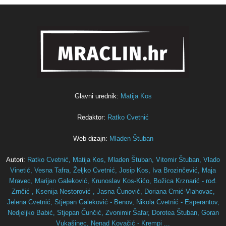
Glavni urednik:
Matija Kos
Redaktor:
Ratko Cvetnić
Web dizajn:
Mladen Štuban
Autori:
Ratko Cvetnić,
Matija Kos,
Mladen Štuban,
Vitomir Štuban,
Vlado
Vinetić,
Vesna Tafra,
Željko Cvetnić,
Josip Kos,
Iva Brozinčević,
Maja
Mravec,
Marijan Galeković,
Krunoslav Kos-Kićo,
Božica Krznarić - rođ.
Zrnčić ,
Ksenija Nestorović ,
Jasna Čunović,
Doriana Crnić-Vlahovac,
Jelena Cvetnić,
Stjepan Galeković - Benov,
Nikola Cvetnić - Esperantov,
Nedjeljko Babić,
Stjepan Čunčić,
Zvonimir Šafar,
Dorotea Štuban,
Goran
Vukašinec,
Nenad Kovačić - Krempi ...