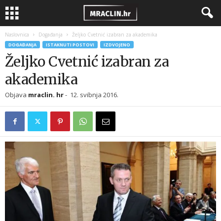
Naslovnica
Događanja
Željko Cvetnić izabran za akademika
DOGAĐANJA
ISTAKNUTI POSTOVI
IZDVOJENO
Željko Cvetnić izabran za
akademika
Objava
mraclin. hr
-
12. svibnja 2016.