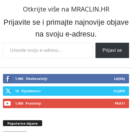
Otkrijte više na MRACLIN.HR
Prijavite se i primajte najnovije objave
na svoju e-adresu.
Type
Prijavi se
your
email…
1,966
Obožavatelji
LAJKAJ
16
Sljedbenici
SLIJEDI
1,060
Pratitelji
PRATI
Popularne objave