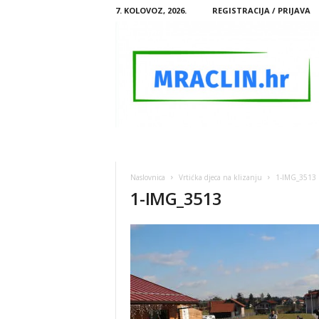
7. KOLOVOZ, 2026.
REGISTRACIJA / PRIJAVA
M
R
A
Naslovnica
Vrtićka djeca na klizanju
1-IMG_3513
C
1-IMG_3513
L
I
N
.
H
R