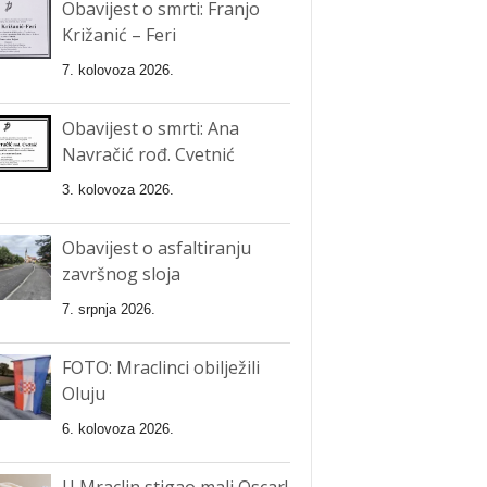
Obavijest o smrti: Franjo
Križanić – Feri
7. kolovoza 2026.
Obavijest o smrti: Ana
Navračić rođ. Cvetnić
3. kolovoza 2026.
Obavijest o asfaltiranju
završnog sloja
7. srpnja 2026.
FOTO: Mraclinci obilježili
Oluju
6. kolovoza 2026.
U Mraclin stigao mali Oscar!