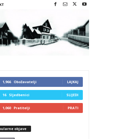
KT
1,966
Obožavatelji
LAJKAJ
16
Sljedbenici
SLIJEDI
1,060
Pratitelji
PRATI
pularne objave