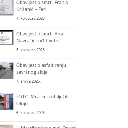
Obavijest o smrti: Franjo
Križanić – Feri
7. kolovoza 2026.
Obavijest o smrti: Ana
Navračić rođ. Cvetnić
3. kolovoza 2026.
Obavijest o asfaltiranju
završnog sloja
7. srpnja 2026.
FOTO: Mraclinci obilježili
Oluju
6. kolovoza 2026.
U Mraclin stigao mali Oscar!