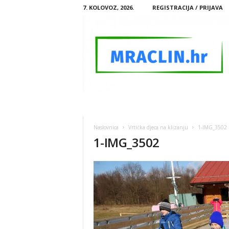
7. KOLOVOZ, 2026.
REGISTRACIJA / PRIJAVA
M
R
A
Naslovnica
Vrtićka djeca na klizanju
1-IMG_3502
C
1-IMG_3502
L
I
N
.
H
R