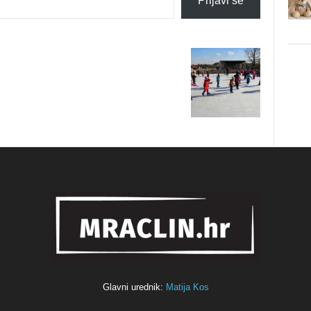
Prijavi se
Glavni urednik:
Matija Kos