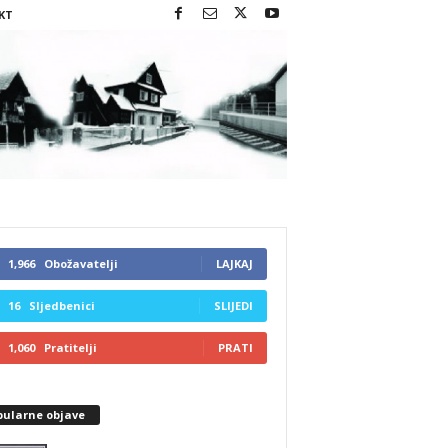
KT
1,966
Obožavatelji
LAJKAJ
16
Sljedbenici
SLIJEDI
1,060
Pratitelji
PRATI
pularne objave