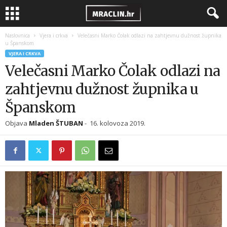
Naslovnica
Vjera i crkva
Velečasni Marko Čolak odlazi na zahtjevnu dužnost župnika
u Španskom
VJERA I CRKVA
Velečasni Marko Čolak odlazi na
zahtjevnu dužnost župnika u
Španskom
Objava
Mladen ŠTUBAN
-
16. kolovoza 2019.