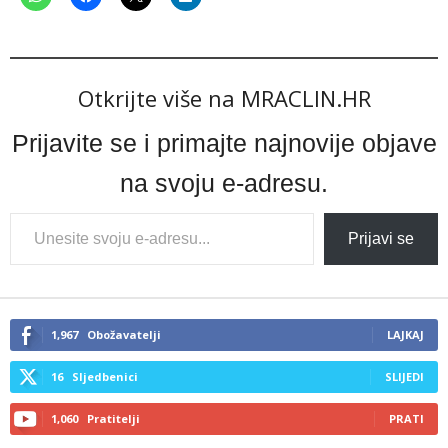
Otkrijte više na MRACLIN.HR
Prijavite se i primajte najnovije objave
na svoju e-adresu.
Type
Prijavi se
your
email…
1,967
Obožavatelji
LAJKAJ
16
Sljedbenici
SLIJEDI
1,060
Pratitelji
PRATI