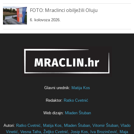
FOTO: Mraclinci obilježili Oluju
6. kolovoza 2026.
Glavni urednik:
Matija Kos
Redaktor:
Ratko Cvetnić
Web dizajn:
Mladen Štuban
Autori:
Ratko Cvetnić,
Matija Kos,
Mladen Štuban,
Vitomir Štuban,
Vlado
Vinetić,
Vesna Tafra,
Željko Cvetnić,
Josip Kos,
Iva Brozinčević,
Maja