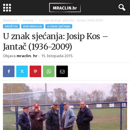
Naslovnica
Društva
U znak sjećanja: Josip Kos – Jantač (1936-2009)
DRUŠTVA
DVD MRACLIN
U ZNAK SJEĆANJA
U znak sjećanja: Josip Kos –
Jantač (1936-2009)
Objava
mraclin. hr
-
15. listopada 2015.