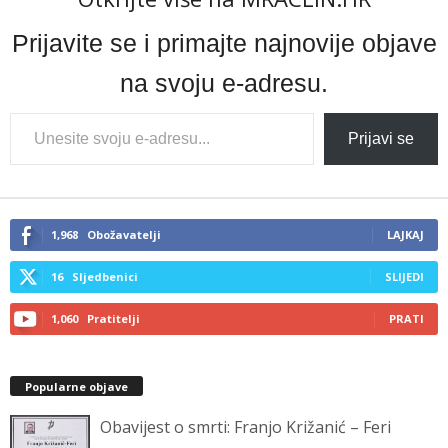
Prijavite se i primajte najnovije objave
na svoju e-adresu.
Type
Prijavi se
your
email…
1,968
Obožavatelji
LAJKAJ
16
Sljedbenici
SLIJEDI
1,060
Pratitelji
PRATI
Popularne objave
Obavijest o smrti: Franjo Križanić – Feri