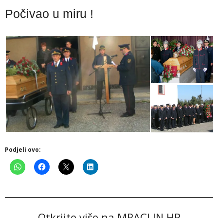
Počivao u miru !
Podjeli ovo:
Otkrijte više na MRACLIN.HR