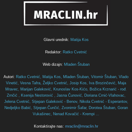
Glavni urednik:
Matija Kos
Redaktor:
Ratko Cvetnić
Web dizajn:
Mladen Štuban
Autori:
Ratko Cvetnić,
Matija Kos,
Mladen Štuban,
Vitomir Štuban,
Vlado
Vinetić,
Vesna Tafra,
Željko Cvetnić,
Josip Kos,
Iva Brozinčević,
Maja
Mravec,
Marijan Galeković,
Krunoslav Kos-Kićo,
Božica Krznarić - rođ.
Zrnčić ,
Ksenija Nestorović ,
Jasna Čunović,
Doriana Crnić-Vlahovac,
Jelena Cvetnić,
Stjepan Galeković - Benov,
Nikola Cvetnić - Esperantov,
Nedjeljko Babić,
Stjepan Čunčić,
Zvonimir Šafar,
Dorotea Štuban,
Goran
Vukašinec,
Nenad Kovačić - Krempi ...
Kontaktirajte nas:
mraclin@mraclin.hr