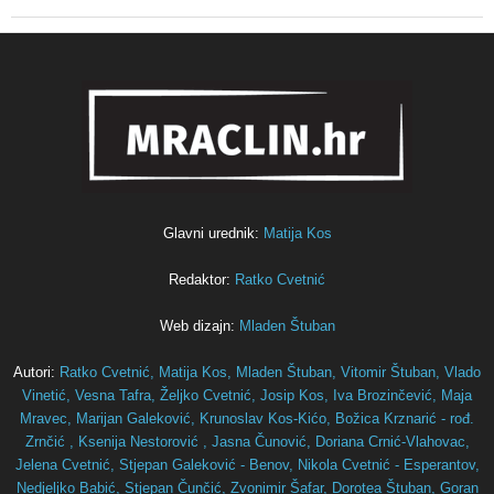
Glavni urednik:
Matija Kos
Redaktor:
Ratko Cvetnić
Web dizajn:
Mladen Štuban
Autori:
Ratko Cvetnić,
Matija Kos,
Mladen Štuban,
Vitomir Štuban,
Vlado
Vinetić,
Vesna Tafra,
Željko Cvetnić,
Josip Kos,
Iva Brozinčević,
Maja
Mravec,
Marijan Galeković,
Krunoslav Kos-Kićo,
Božica Krznarić - rođ.
Zrnčić ,
Ksenija Nestorović ,
Jasna Čunović,
Doriana Crnić-Vlahovac,
Jelena Cvetnić,
Stjepan Galeković - Benov,
Nikola Cvetnić - Esperantov,
Nedjeljko Babić,
Stjepan Čunčić,
Zvonimir Šafar,
Dorotea Štuban,
Goran