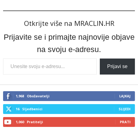
Otkrijte više na MRACLIN.HR
Prijavite se i primajte najnovije objave
na svoju e-adresu.
Type
Prijavi se
your
email…
1,968
Obožavatelji
LAJKAJ
16
Sljedbenici
SLIJEDI
1,060
Pratitelji
PRATI