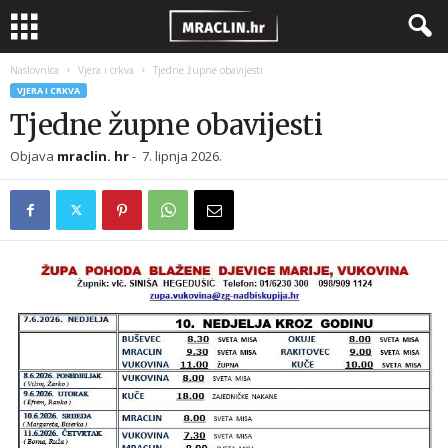
Naslovnica
Vjera i crkva
Tjedne župne obavijesti
VJERA I CRKVA
Tjedne župne obavijesti
Objava
mraclin. hr
-
7. lipnja 2026.