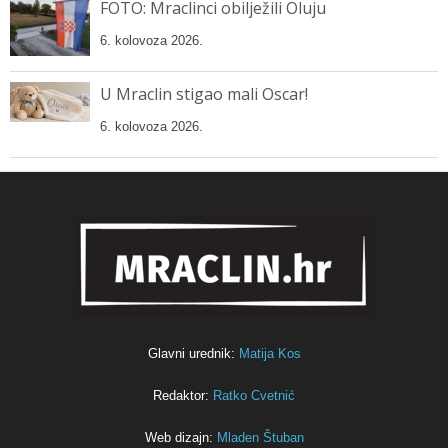
FOTO: Mraclinci obilježili Oluju
6. kolovoza 2026.
U Mraclin stigao mali Oscar!
6. kolovoza 2026.
Glavni urednik:
Matija Kos
Redaktor:
Ratko Cvetnić
Web dizajn:
Mladen Štuban