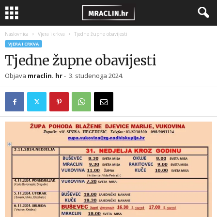
Naslovnica
Vjera i crkva
Tjedne župne obavijesti
VJERA I CRKVA
Tjedne župne obavijesti
Objava
mraclin. hr
-
3. studenoga 2024.