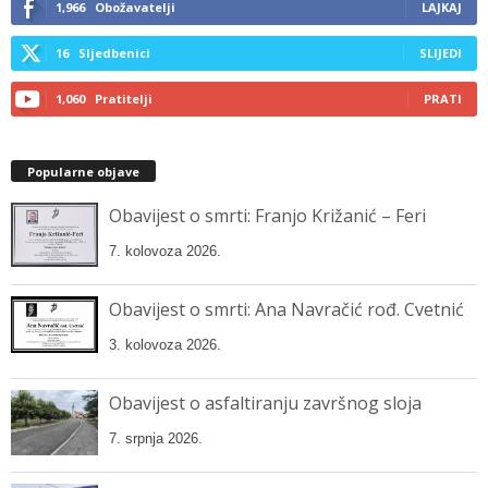
1,966
Obožavatelji
LAJKAJ
16
Sljedbenici
SLIJEDI
1,060
Pratitelji
PRATI
Popularne objave
Obavijest o smrti: Franjo Križanić – Feri
7. kolovoza 2026.
Obavijest o smrti: Ana Navračić rođ. Cvetnić
3. kolovoza 2026.
Obavijest o asfaltiranju završnog sloja
7. srpnja 2026.