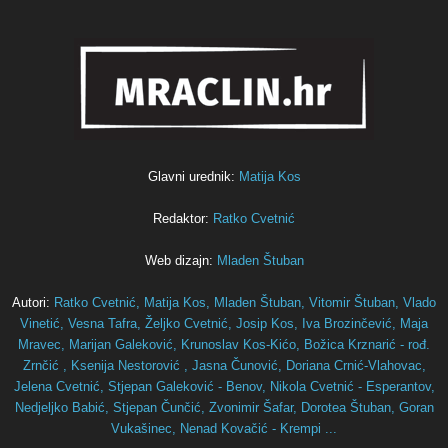
Glavni urednik:
Matija Kos
Redaktor:
Ratko Cvetnić
Web dizajn:
Mladen Štuban
Autori:
Ratko Cvetnić,
Matija Kos,
Mladen Štuban,
Vitomir Štuban,
Vlado
Vinetić,
Vesna Tafra,
Željko Cvetnić,
Josip Kos,
Iva Brozinčević,
Maja
Mravec,
Marijan Galeković,
Krunoslav Kos-Kićo,
Božica Krznarić - rođ.
Zrnčić ,
Ksenija Nestorović ,
Jasna Čunović,
Doriana Crnić-Vlahovac,
Jelena Cvetnić,
Stjepan Galeković - Benov,
Nikola Cvetnić - Esperantov,
Nedjeljko Babić,
Stjepan Čunčić,
Zvonimir Šafar,
Dorotea Štuban,
Goran
Vukašinec,
Nenad Kovačić - Krempi ...