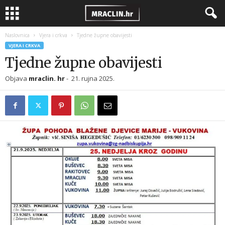
Naslovnica
Vjera i crkva
Tjedne župne obavijesti
VJERA I CRKVA
Tjedne župne obavijesti
Objava
mraclin. hr
-
21. rujna 2025.