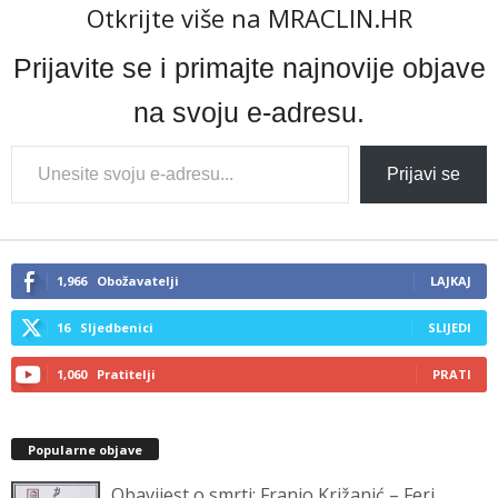
Otkrijte više na MRACLIN.HR
Prijavite se i primajte najnovije objave
na svoju e-adresu.
Type
Prijavi se
your
email…
1,966
Obožavatelji
LAJKAJ
16
Sljedbenici
SLIJEDI
1,060
Pratitelji
PRATI
Popularne objave
Obavijest o smrti: Franjo Križanić – Feri