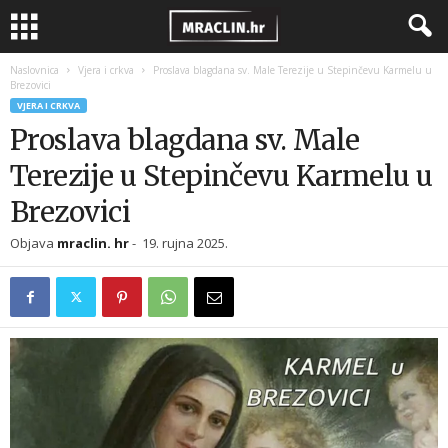
Naslovnica
Vjera i crkva
Proslava blagdana sv. Male Terezije u Stepinčevu Karmelu u
Brezovici
VJERA I CRKVA
Proslava blagdana sv. Male
Terezije u Stepinčevu Karmelu u
Brezovici
Objava
mraclin. hr
-
19. rujna 2025.