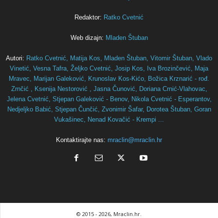
Redaktor:
Ratko Cvetnić
Web dizajn:
Mladen Štuban
Autori:
Ratko Cvetnić,
Matija Kos,
Mladen Štuban,
Vitomir Štuban,
Vlado
Vinetić,
Vesna Tafra,
Željko Cvetnić,
Josip Kos,
Iva Brozinčević,
Maja
Mravec,
Marijan Galeković,
Krunoslav Kos-Kićo,
Božica Krznarić - rođ.
Zrnčić ,
Ksenija Nestorović ,
Jasna Čunović,
Doriana Crnić-Vlahovac,
Jelena Cvetnić,
Stjepan Galeković - Benov,
Nikola Cvetnić - Esperantov,
Nedjeljko Babić,
Stjepan Čunčić,
Zvonimir Šafar,
Dorotea Štuban,
Goran
Vukašinec,
Nenad Kovačić - Krempi ...
Kontaktirajte nas:
mraclin@mraclin.hr
© 2015
- 2026, Mraclin.hr.