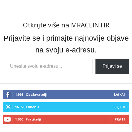
Otkrijte više na MRACLIN.HR
Prijavite se i primajte najnovije objave
na svoju e-adresu.
Type
Prijavi se
your
email…
1,966
Obožavatelji
LAJKAJ
16
Sljedbenici
SLIJEDI
1,060
Pratitelji
PRATI