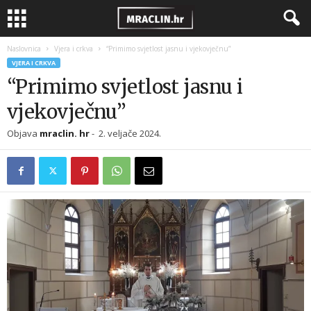
Naslovnica
Vjera i crkva
“Primimo svjetlost jasnu i vjekovječnu”
VJERA I CRKVA
“Primimo svjetlost jasnu i
vjekovječnu”
Objava
mraclin. hr
-
2. veljače 2024.