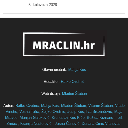
5. kolovoza 2026.
Glavni urednik:
Matija Kos
Redaktor:
Ratko Cvetnić
Web dizajn:
Mladen Štuban
Autori:
Ratko Cvetnić,
Matija Kos,
Mladen Štuban,
Vitomir Štuban,
Vlado
Vinetić,
Vesna Tafra,
Željko Cvetnić,
Josip Kos,
Iva Brozinčević,
Maja
Mravec,
Marijan Galeković,
Krunoslav Kos-Kićo,
Božica Krznarić - rođ.
Zrnčić ,
Ksenija Nestorović ,
Jasna Čunović,
Doriana Crnić-Vlahovac,