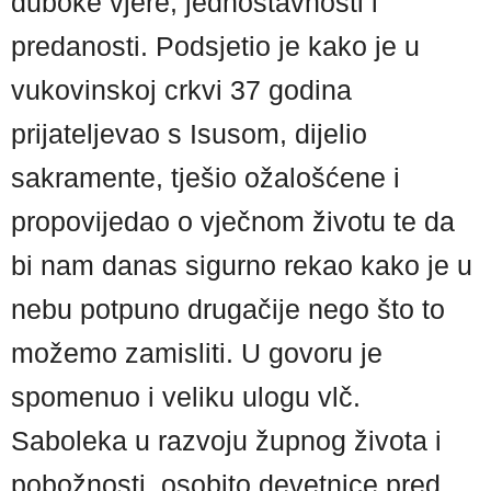
duboke vjere, jednostavnosti i
predanosti. Podsjetio je kako je u
vukovinskoj crkvi 37 godina
prijateljevao s Isusom, dijelio
sakramente, tješio ožalošćene i
propovijedao o vječnom životu te da
bi nam danas sigurno rekao kako je u
nebu potpuno drugačije nego što to
možemo zamisliti. U govoru je
spomenuo i veliku ulogu vlč.
Saboleka u razvoju župnog života i
pobožnosti, osobito devetnice pred