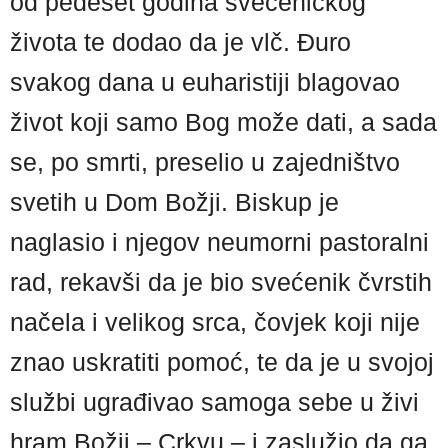
od pedeset godina svećeničkog
života te dodao da je vlč. Đuro
svakog dana u euharistiji blagovao
život koji samo Bog može dati, a sada
se, po smrti, preselio u zajedništvo
svetih u Dom Božji. Biskup je
naglasio i njegov neumorni pastoralni
rad, rekavši da je bio svećenik čvrstih
načela i velikog srca, čovjek koji nije
znao uskratiti pomoć, te da je u svojoj
službi ugrađivao samoga sebe u živi
hram Božji – Crkvu – i zaslužio da ga