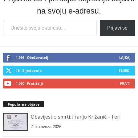
na svoju e-adresu.
Type
Prijavi se
your
email…
1,966
Obožavatelji
LAJKAJ
16
Sljedbenici
SLIJEDI
1,060
Pratitelji
PRATI
Popularne objave
Obavijest o smrti: Franjo Križanić – Feri
7. kolovoza 2026.