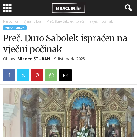
Naslovnica
Vjera i crkva
Preč. Đuro Sabolek ispraćen na vječni počinak
VJERA I CRKVA
Preč. Đuro Sabolek ispraćen na
vječni počinak
Objava
Mladen ŠTUBAN
-
9. listopada 2025.