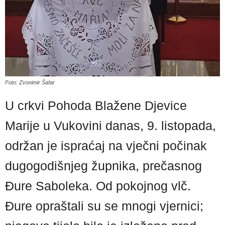
Foto: Zvonimir Šafar
U crkvi Pohoda Blažene Djevice
Marije u Vukovini danas, 9. listopada,
održan je ispraćaj na vječni počinak
dugogodišnjeg župnika, prečasnog
Đure Saboleka. Od pokojnog vlč.
Đure opraštali su se mnogi vjernici;