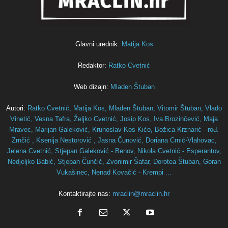
Glavni urednik:
Matija Kos
Redaktor:
Ratko Cvetnić
Web dizajn:
Mladen Štuban
Autori:
Ratko Cvetnić,
Matija Kos,
Mladen Štuban,
Vitomir Štuban,
Vlado
Vinetić,
Vesna Tafra,
Željko Cvetnić,
Josip Kos,
Iva Brozinčević,
Maja
Mravec,
Marijan Galeković,
Krunoslav Kos-Kićo,
Božica Krznarić - rođ.
Zrnčić ,
Ksenija Nestorović ,
Jasna Čunović,
Doriana Crnić-Vlahovac,
Jelena Cvetnić,
Stjepan Galeković - Benov,
Nikola Cvetnić - Esperantov,
Nedjeljko Babić,
Stjepan Čunčić,
Zvonimir Šafar,
Dorotea Štuban,
Goran
Vukašinec,
Nenad Kovačić - Krempi ...
Kontaktirajte nas:
mraclin@mraclin.hr