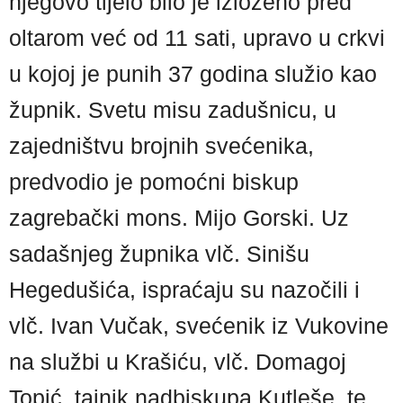
njegovo tijelo bilo je izloženo pred
oltarom već od 11 sati, upravo u crkvi
u kojoj je punih 37 godina služio kao
župnik. Svetu misu zadušnicu, u
zajedništvu brojnih svećenika,
predvodio je pomoćni biskup
zagrebački mons. Mijo Gorski. Uz
sadašnjeg župnika vlč. Sinišu
Hegedušića, ispraćaju su nazočili i
vlč. Ivan Vučak, svećenik iz Vukovine
na službi u Krašiću, vlč. Domagoj
Topić, tajnik nadbiskupa Kutleše, te