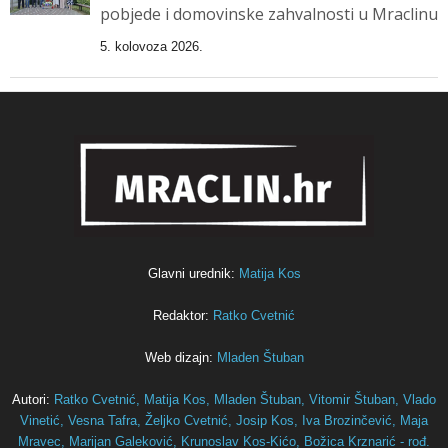
pobjede i domovinske zahvalnosti u Mraclinu
5. kolovoza 2026.
Glavni urednik:
Matija Kos
Redaktor:
Ratko Cvetnić
Web dizajn:
Mladen Štuban
Autori:
Ratko Cvetnić,
Matija Kos,
Mladen Štuban,
Vitomir Štuban,
Vlado
Vinetić,
Vesna Tafra,
Željko Cvetnić,
Josip Kos,
Iva Brozinčević,
Maja
Mravec,
Marijan Galeković,
Krunoslav Kos-Kićo,
Božica Krznarić - rođ.