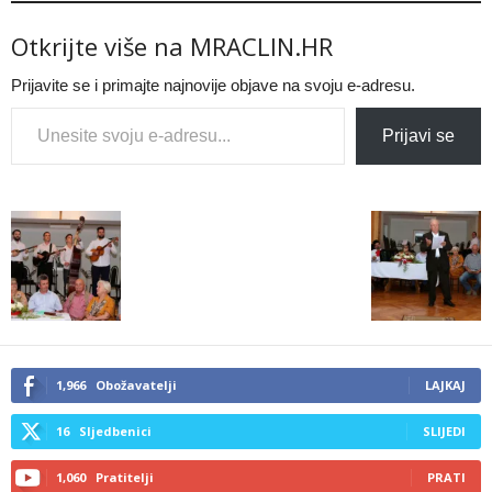
Otkrijte više na MRACLIN.HR
Prijavite se i primajte najnovije objave na svoju e-adresu.
Type your email…
Prijavi se
1,966
Obožavatelji
LAJKAJ
16
Sljedbenici
SLIJEDI
1,060
Pratitelji
PRATI