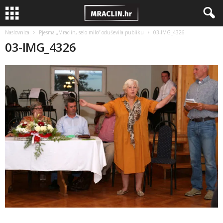
Naslovnica
Pjesma „Mraclin, selo milo“ oduševila publiku
03-IMG_4326
03-IMG_4326