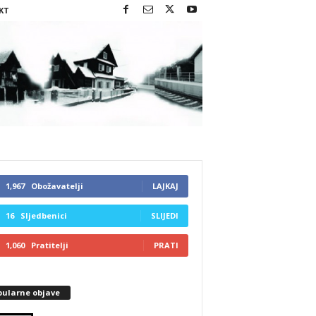
KT
1,967
Obožavatelji
LAJKAJ
16
Sljedbenici
SLIJEDI
1,060
Pratitelji
PRATI
pularne objave