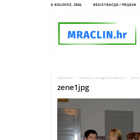
6. KOLOVOZ, 2026.
REGISTRACIJA / PRIJAVA
M
R
A
Naslovnica
Osnovana Udruga žena Mraclin
zene1
C
zene1jpg
L
I
N
.
H
R