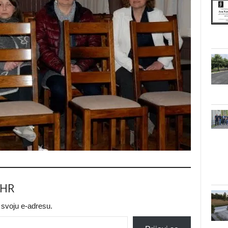
.HR
a svoju e-adresu.