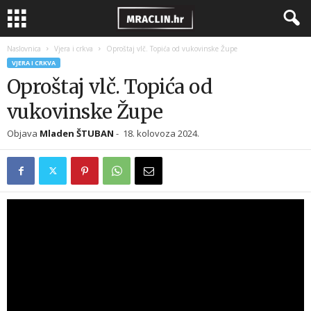
Naslovnica
Vjera i crkva
Oproštaj vlč. Topića od vukovinske Župe
VJERA I CRKVA
Oproštaj vlč. Topića od
vukovinske Župe
Objava
Mladen ŠTUBAN
-
18. kolovoza 2024.