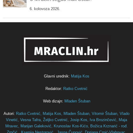
6. kolovoza 2026.
Glavni urednik:
Matija Kos
Redaktor:
Ratko Cvetnić
Web dizajn:
Mladen Štuban
Autori:
Ratko Cvetnić,
Matija Kos,
Mladen Štuban,
Vitomir Štuban,
Vlado
Vinetić,
Vesna Tafra,
Željko Cvetnić,
Josip Kos,
Iva Brozinčević,
Maja
Mravec,
Marijan Galeković,
Krunoslav Kos-Kićo,
Božica Krznarić - rođ.
Zrnčić ,
Ksenija Nestorović ,
Jasna Čunović,
Doriana Crnić-Vlahovac,