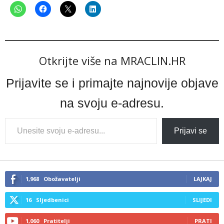
Otkrijte više na MRACLIN.HR
Prijavite se i primajte najnovije objave
na svoju e-adresu.
Type
Prijavi se
your
email…
1,968
Obožavatelji
LAJKAJ
16
Sljedbenici
SLIJEDI
1,060
Pratitelji
PRATI