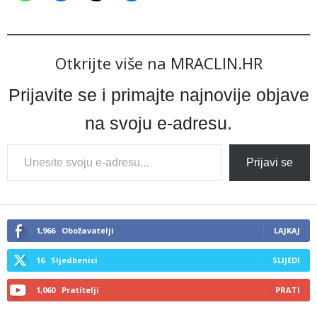
Otkrijte više na MRACLIN.HR
Prijavite se i primajte najnovije objave
na svoju e-adresu.
Type
Prijavi se
your
email…
1,966
Obožavatelji
LAJKAJ
16
Sljedbenici
SLIJEDI
1,060
Pratitelji
PRATI