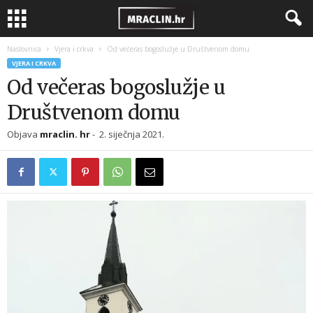
Naslovnica
Vjera i crkva
Od večeras bogoslužje u Društvenom domu
VJERA I CRKVA
Od večeras bogoslužje u
Društvenom domu
Objava
mraclin. hr
-
2. siječnja 2021.