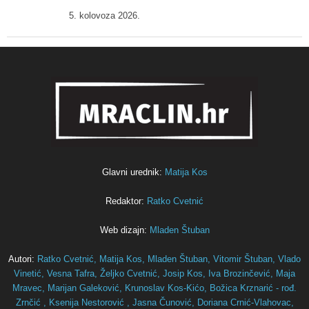
5. kolovoza 2026.
Glavni urednik:
Matija Kos
Redaktor:
Ratko Cvetnić
Web dizajn:
Mladen Štuban
Autori:
Ratko Cvetnić,
Matija Kos,
Mladen Štuban,
Vitomir Štuban,
Vlado
Vinetić,
Vesna Tafra,
Željko Cvetnić,
Josip Kos,
Iva Brozinčević,
Maja
Mravec,
Marijan Galeković,
Krunoslav Kos-Kićo,
Božica Krznarić - rođ.
Zrnčić ,
Ksenija Nestorović ,
Jasna Čunović,
Doriana Crnić-Vlahovac,