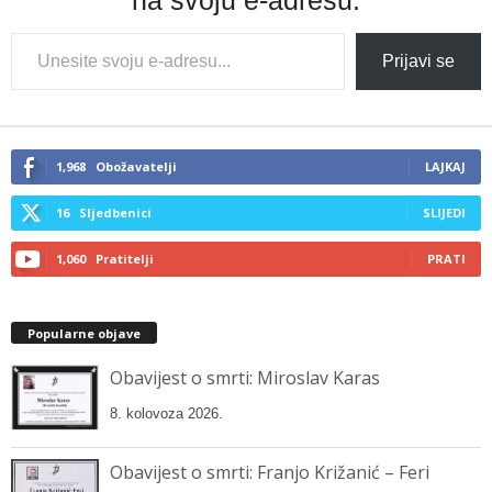
na svoju e-adresu.
Type
Prijavi se
your
email…
1,968
Obožavatelji
LAJKAJ
16
Sljedbenici
SLIJEDI
1,060
Pratitelji
PRATI
Popularne objave
Obavijest o smrti: Miroslav Karas
8. kolovoza 2026.
Obavijest o smrti: Franjo Križanić – Feri