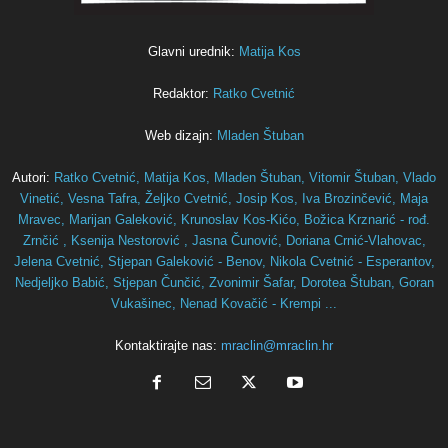
Glavni urednik:
Matija Kos
Redaktor:
Ratko Cvetnić
Web dizajn:
Mladen Štuban
Autori:
Ratko Cvetnić,
Matija Kos,
Mladen Štuban,
Vitomir Štuban,
Vlado
Vinetić,
Vesna Tafra,
Željko Cvetnić,
Josip Kos,
Iva Brozinčević,
Maja
Mravec,
Marijan Galeković,
Krunoslav Kos-Kićo,
Božica Krznarić - rođ.
Zrnčić ,
Ksenija Nestorović ,
Jasna Čunović,
Doriana Crnić-Vlahovac,
Jelena Cvetnić,
Stjepan Galeković - Benov,
Nikola Cvetnić - Esperantov,
Nedjeljko Babić,
Stjepan Čunčić,
Zvonimir Šafar,
Dorotea Štuban,
Goran
Vukašinec,
Nenad Kovačić - Krempi ...
Kontaktirajte nas:
mraclin@mraclin.hr