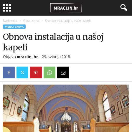
Naslovnica
Vjera i crkva
Obnova instalacija u našoj kapeli
VJERA I CRKVA
Obnova instalacija u našoj
kapeli
Objava
mraclin. hr
-
29. svibnja 2018.