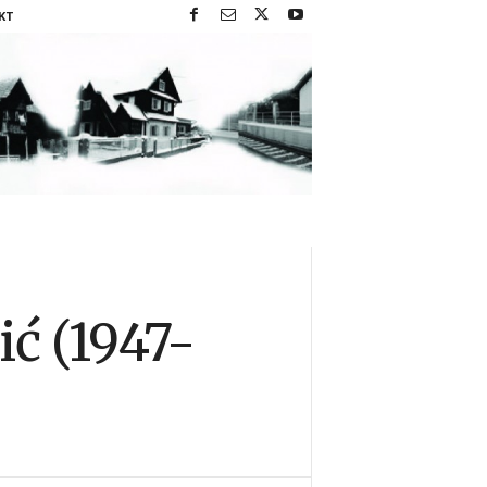
KT
ć (1947-