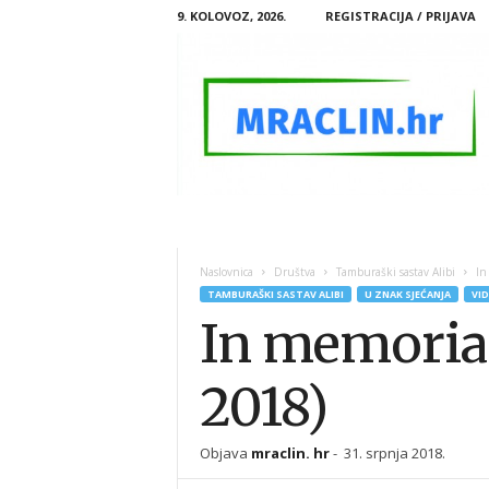
9. KOLOVOZ, 2026.
REGISTRACIJA / PRIJAVA
M
R
A
Naslovnica
Društva
Tamburaški sastav Alibi
In
C
TAMBURAŠKI SASTAV ALIBI
U ZNAK SJEĆANJA
VI
L
In memoriam
I
N
.
2018)
H
R
Objava
mraclin. hr
-
31. srpnja 2018.