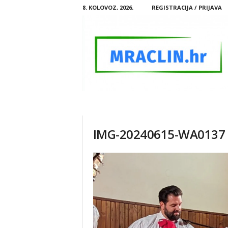
8. KOLOVOZ, 2026.
REGISTRACIJA / PRIJAVA
M
R
A
C
IMG-20240615-WA0137
L
I
N
.
H
R