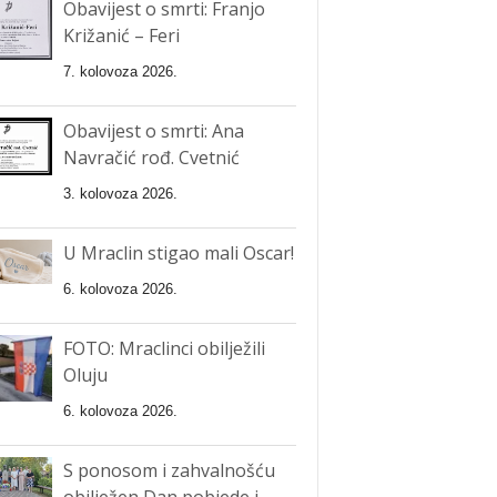
Obavijest o smrti: Franjo
Križanić – Feri
7. kolovoza 2026.
Obavijest o smrti: Ana
Navračić rođ. Cvetnić
3. kolovoza 2026.
U Mraclin stigao mali Oscar!
6. kolovoza 2026.
FOTO: Mraclinci obilježili
Oluju
6. kolovoza 2026.
S ponosom i zahvalnošću
obilježen Dan pobjede i