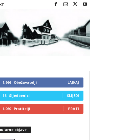
KT
1,966
Obožavatelji
LAJKAJ
16
Sljedbenici
SLIJEDI
1,060
Pratitelji
PRATI
pularne objave