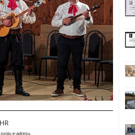
.HR
a svoju e-adresu.