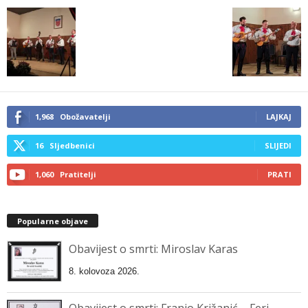
1,968
Obožavatelji
LAJKAJ
16
Sljedbenici
SLIJEDI
1,060
Pratitelji
PRATI
Popularne objave
Obavijest o smrti: Miroslav Karas
8. kolovoza 2026.