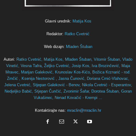
Glavni urednik:
Matija Kos
Redaktor:
Ratko Cvetnić
Web dizajn:
Mladen Štuban
Autori:
Ratko Cvetnić,
Matija Kos,
Mladen Štuban,
Vitomir Štuban,
Vlado
Vinetić,
Vesna Tafra,
Željko Cvetnić,
Josip Kos,
Iva Brozinčević,
Maja
Mravec,
Marijan Galeković,
Krunoslav Kos-Kićo,
Božica Krznarić - rođ.
Zrnčić ,
Ksenija Nestorović ,
Jasna Čunović,
Doriana Crnić-Vlahovac,
Jelena Cvetnić,
Stjepan Galeković - Benov,
Nikola Cvetnić - Esperantov,
Nedjeljko Babić,
Stjepan Čunčić,
Zvonimir Šafar,
Dorotea Štuban,
Goran
Vukašinec,
Nenad Kovačić - Krempi ...
Kontaktirajte nas:
mraclin@mraclin.hr