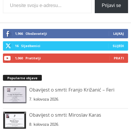
Type
Prijavi se
your
email…
1,966
Obožavatelji
LAJKAJ
16
Sljedbenici
SLIJEDI
1,060
Pratitelji
PRATI
Popularne objave
Obavijest o smrti: Franjo Križanić – Feri
7. kolovoza 2026.
Obavijest o smrti: Miroslav Karas
8. kolovoza 2026.