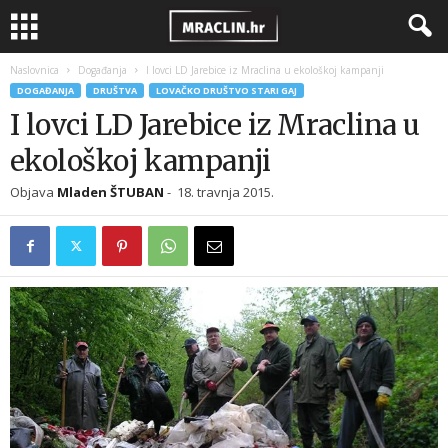
Naslovnica
Događanja
I lovci LD Jarebice iz Mraclina u ekološkoj kampanji
DOGAĐANJA
DRUŠTVA
LOVAČKO DRUŠTVO STARI GAJ
I lovci LD Jarebice iz Mraclina u
ekološkoj kampanji
Objava
Mladen ŠTUBAN
-
18. travnja 2015.