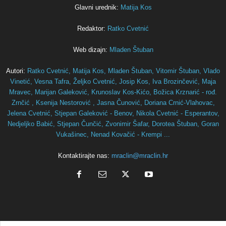
Glavni urednik:
Matija Kos
Redaktor:
Ratko Cvetnić
Web dizajn:
Mladen Štuban
Autori:
Ratko Cvetnić,
Matija Kos,
Mladen Štuban,
Vitomir Štuban,
Vlado
Vinetić,
Vesna Tafra,
Željko Cvetnić,
Josip Kos,
Iva Brozinčević,
Maja
Mravec,
Marijan Galeković,
Krunoslav Kos-Kićo,
Božica Krznarić - rođ.
Zrnčić ,
Ksenija Nestorović ,
Jasna Čunović,
Doriana Crnić-Vlahovac,
Jelena Cvetnić,
Stjepan Galeković - Benov,
Nikola Cvetnić - Esperantov,
Nedjeljko Babić,
Stjepan Čunčić,
Zvonimir Šafar,
Dorotea Štuban,
Goran
Vukašinec,
Nenad Kovačić - Krempi ...
Kontaktirajte nas:
mraclin@mraclin.hr