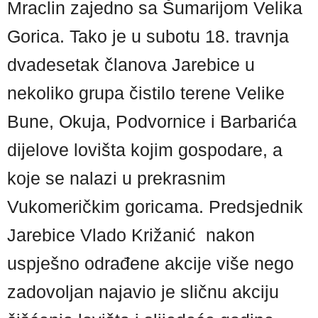
Mraclin zajedno sa Šumarijom Velika
Gorica. Tako je u subotu 18. travnja
dvadesetak članova Jarebice u
nekoliko grupa čistilo terene Velike
Bune, Okuja, Podvornice i Barbarića
dijelove lovišta kojim gospodare, a
koje se nalazi u prekrasnim
Vukomeričkim goricama. Predsjednik
Jarebice Vlado Križanić nakon
uspješno odrađene akcije više nego
zadovoljan najavio je sličnu akciju