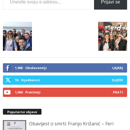
Prijavi se
1,968
Obožavatelji
LAJKAJ
16
Sljedbenici
SLIJEDI
1,060
Pratitelji
PRATI
Popularne objave
Obavijest o smrti: Franjo Križanić – Feri