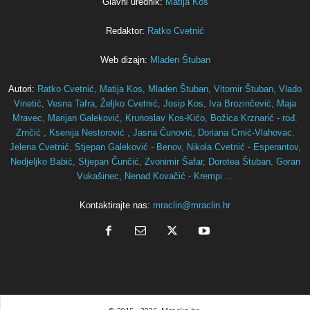
Glavni urednik:
Matija Kos
Redaktor:
Ratko Cvetnić
Web dizajn:
Mladen Štuban
Autori:
Ratko Cvetnić,
Matija Kos,
Mladen Štuban,
Vitomir Štuban,
Vlado
Vinetić,
Vesna Tafra,
Željko Cvetnić,
Josip Kos,
Iva Brozinčević,
Maja
Mravec,
Marijan Galeković,
Krunoslav Kos-Kićo,
Božica Krznarić - rođ.
Zrnčić ,
Ksenija Nestorović ,
Jasna Čunović,
Doriana Crnić-Vlahovac,
Jelena Cvetnić,
Stjepan Galeković - Benov,
Nikola Cvetnić - Esperantov,
Nedjeljko Babić,
Stjepan Čunčić,
Zvonimir Šafar,
Dorotea Štuban,
Goran
Vukašinec,
Nenad Kovačić - Krempi ...
Kontaktirajte nas:
mraclin@mraclin.hr