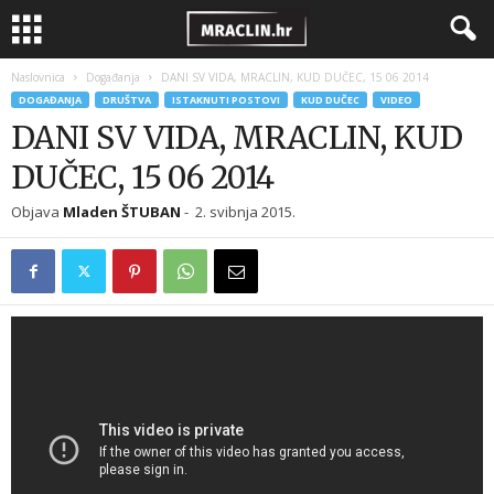
Naslovnica
Događanja
DANI SV VIDA, MRACLIN, KUD DUČEC, 15 06 2014
DOGAĐANJA
DRUŠTVA
ISTAKNUTI POSTOVI
KUD DUČEC
VIDEO
DANI SV VIDA, MRACLIN, KUD
DUČEC, 15 06 2014
Objava
Mladen ŠTUBAN
-
2. svibnja 2015.