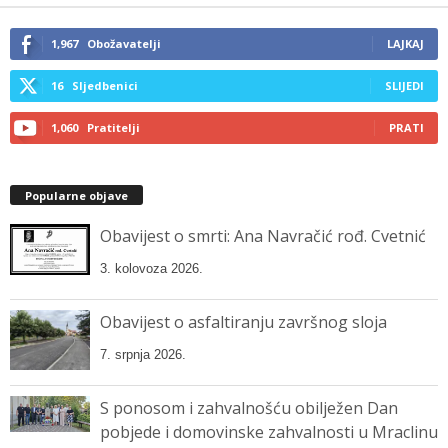
email…
1,967
Obožavatelji
LAJKAJ
16
Sljedbenici
SLIJEDI
1,060
Pratitelji
PRATI
Popularne objave
Obavijest o smrti: Ana Navračić rođ. Cvetnić
3. kolovoza 2026.
Obavijest o asfaltiranju završnog sloja
7. srpnja 2026.
S ponosom i zahvalnošću obilježen Dan
pobjede i domovinske zahvalnosti u Mraclinu