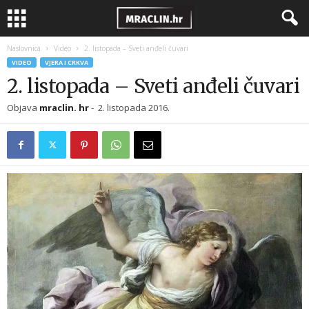
Naslovnica
Video
2. listopada – Sveti anđeli čuvari
VIDEO
VJERA I CRKVA
2. listopada – Sveti anđeli čuvari
Objava
mraclin. hr
-
2. listopada 2016.