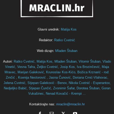
Glavni urednik:
Matija Kos
Redaktor:
Ratko Cvetnić
Web dizajn:
Mladen Štuban
Autori:
Ratko Cvetnić,
Matija Kos,
Mladen Štuban,
Vitomir Štuban,
Vlado
Vinetić,
Vesna Tafra,
Željko Cvetnić,
Josip Kos,
Iva Brozinčević,
Maja
Mravec,
Marijan Galeković,
Krunoslav Kos-Kićo,
Božica Krznarić - rođ.
Zrnčić ,
Ksenija Nestorović ,
Jasna Čunović,
Doriana Crnić-Vlahovac,
Jelena Cvetnić,
Stjepan Galeković - Benov,
Nikola Cvetnić - Esperantov,
Nedjeljko Babić,
Stjepan Čunčić,
Zvonimir Šafar,
Dorotea Štuban,
Goran
Vukašinec,
Nenad Kovačić - Krempi ...
Kontaktirajte nas:
mraclin@mraclin.hr