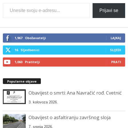
Type
Prijavi se
your
email…
1,967
Obožavatelji
LAJKAJ
16
Sljedbenici
SLIJEDI
1,060
Pratitelji
PRATI
Popularne objave
Obavijest o smrti: Ana Navračić rođ. Cvetnić
3. kolovoza 2026.
Obavijest o asfaltiranju završnog sloja
7. srpnja 2026.