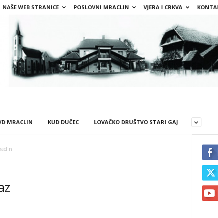
NAŠE WEB STRANICE
POSLOVNI MRACLIN
VJERA I CRKVA
KONTA
VD MRACLIN
KUD DUČEC
LOVAČKO DRUŠTVO STARI GAJ
aclin
az