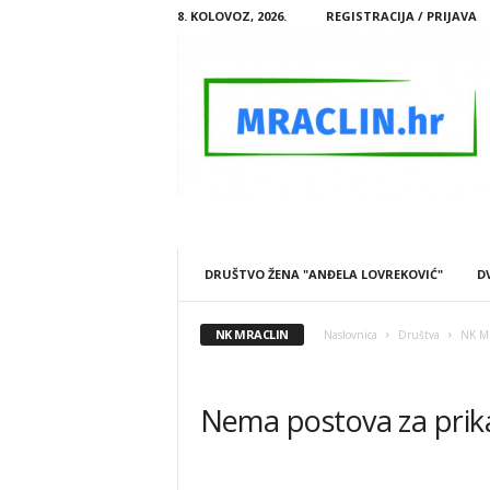
8. KOLOVOZ, 2026.
REGISTRACIJA / PRIJAVA
M
R
A
DRUŠTVO ŽENA "ANĐELA LOVREKOVIĆ"
D
C
L
I
NK MRACLIN
Naslovnica
Društva
NK Mr
N
.
H
Nema postova za prik
R