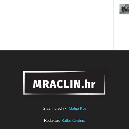
Glavni urednik:
Matija Kos
Redaktor:
Ratko Cvetnić