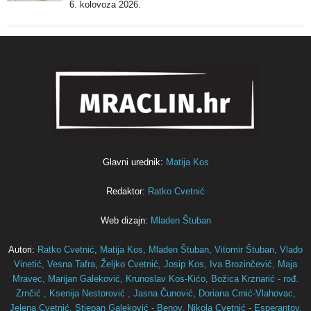
6. kolovoza 2026.
Glavni urednik:
Matija Kos
Redaktor:
Ratko Cvetnić
Web dizajn:
Mladen Štuban
Autori:
Ratko Cvetnić,
Matija Kos,
Mladen Štuban,
Vitomir Štuban,
Vlado
Vinetić,
Vesna Tafra,
Željko Cvetnić,
Josip Kos,
Iva Brozinčević,
Maja
Mravec,
Marijan Galeković,
Krunoslav Kos-Kićo,
Božica Krznarić - rođ.
Zrnčić ,
Ksenija Nestorović ,
Jasna Čunović,
Doriana Crnić-Vlahovac,
Jelena Cvetnić,
Stjepan Galeković - Benov,
Nikola Cvetnić - Esperantov,