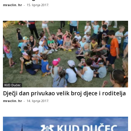
mraclin. hr
-
15. lipnja 2017.
KUD Dučec
Dječji dan privukao velik broj djece i roditelja
mraclin. hr
-
14. lipnja 2017.