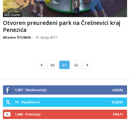
KUD Dučec
Otvoren preuređeni park na Črešnevici kraj
Penezića
Mladen ŠTUBAN
-
13. lipnja 2017.
60
61
62
1,967
Obožavatelji
LAJKAJ
16
Sljedbenici
SLIJEDI
1,060
Pratitelji
PRATI