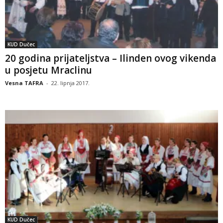
KUD Dučec
20 godina prijateljstva – Ilinden ovog vikenda
u posjetu Mraclinu
Vesna TAFRA
-
22. lipnja 2017.
KUD Dučec