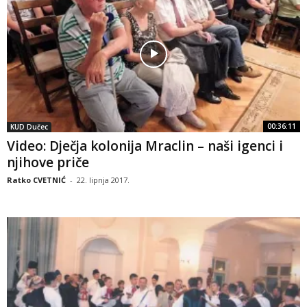
00:36:11
KUD Dučec
Video: Dječja kolonija Mraclin – naši igenci i
njihove priče
Ratko CVETNIĆ
-
22. lipnja 2017.