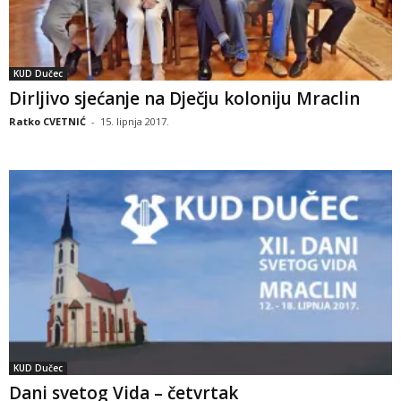
KUD Dučec
Dirljivo sjećanje na Dječju koloniju Mraclin
Ratko CVETNIĆ
-
15. lipnja 2017.
KUD Dučec
Dani svetog Vida – četvrtak