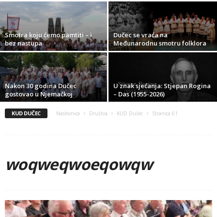
Smotra koju ćemo pamtiti – i
Dučec se vraća na
bez nastupa
Međunarodnu smotru folklora
Nakon 30 godina Dučec
U znak sjećanja: Stjepan Rogina
gostovao u Njemačkoj
– Das (1955-2026)
KUD DUČEC
Naslovnica
Društva
KUD Dučec
Stranica 61
woqweqwoeqowqw