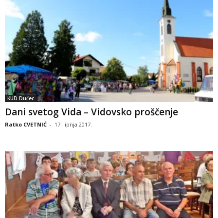
KUD Dučec
Dani svetog Vida – Vidovsko proščenje
Ratko CVETNIĆ
-
17. lipnja 2017.