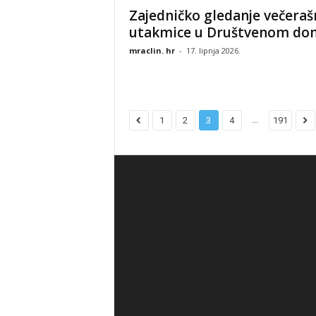
Zajedničko gledanje večeraš
utakmice u Društvenom do
mraclin. hr
-
17. lipnja 2026.
...
1
2
3
4
191