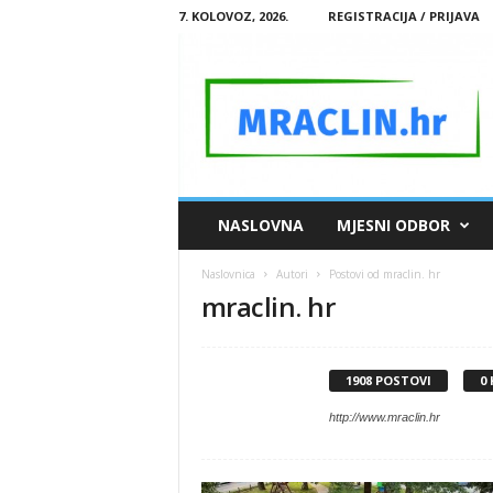
7. KOLOVOZ, 2026.
REGISTRACIJA / PRIJAVA
M
NASLOVNA
MJESNI ODBOR
R
A
Naslovnica
Autori
Postovi od mraclin. hr
C
mraclin. hr
L
I
N
.
1908 POSTOVI
0
H
R
http://www.mraclin.hr