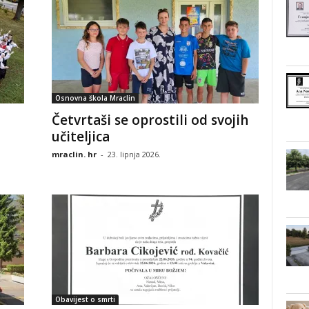
Osnovna škola Mraclin
Četvrtaši se oprostili od svojih
učiteljica
mraclin. hr
-
23. lipnja 2026.
Obavijest o smrti