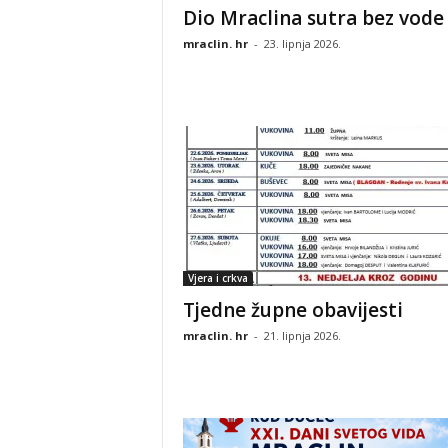
Dio Mraclina sutra bez vode
mraclin. hr
-
23. lipnja 2026.
Vjera i crkva
Tjedne župne obavijesti
mraclin. hr
-
21. lipnja 2026.