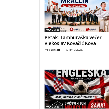
KUD Dučec
Petak: Tamburaška večer
Vjekoslav Kovačić Kova
mraclin. hr
-
19. lipnja 2026.
KUD Dučec