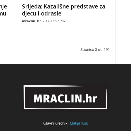
nje
Srijeda: Kazališne predstave za
mu
djecu i odrasle
mraclin. hr
-
17. lipnja 2026.
Stranica 3 od 191
Glavni urednik:
Matija Kos