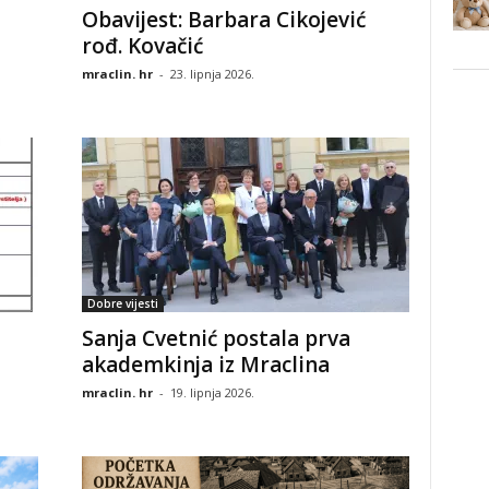
Obavijest: Barbara Cikojević
rođ. Kovačić
mraclin. hr
-
23. lipnja 2026.
Dobre vijesti
Sanja Cvetnić postala prva
akademkinja iz Mraclina
mraclin. hr
-
19. lipnja 2026.