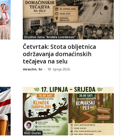
Društvo žena "Anđela Lovreković"
Četvrtak: Stota obljetnica
održavanja domaćinskih
tečajeva na selu
mraclin. hr
-
18. lipnja 2026.
KUD Dučec