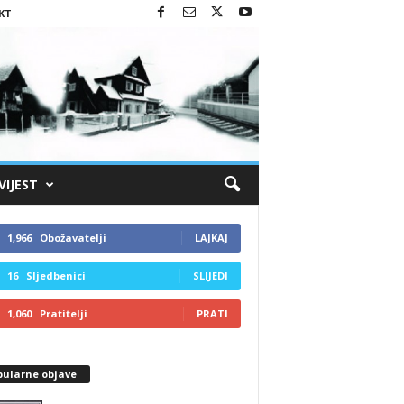
KT
VIJEST
1,966
Obožavatelji
LAJKAJ
16
Sljedbenici
SLIJEDI
1,060
Pratitelji
PRATI
pularne objave