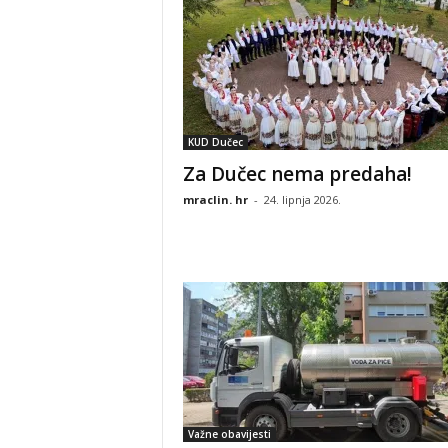
KUD Dučec
Za Dučec nema predaha!
mraclin. hr
-
24. lipnja 2026.
Važne obavijesti