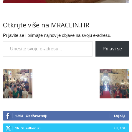
Otkrijte više na MRACLIN.HR
Prijavite se i primajte najnovije objave na svoju e-adresu.
Type your email…
Prijavi se
1,968
Obožavatelji
LAJKAJ
16
Sljedbenici
SLIJEDI