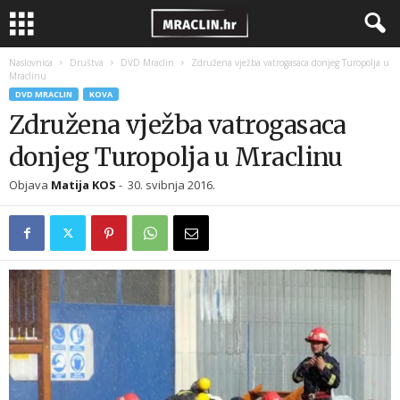
Naslovnica
Društva
DVD Mraclin
Združena vježba vatrogasaca donjeg Turopolja u
Mraclinu
DVD MRACLIN
KOVA
Združena vježba vatrogasaca
donjeg Turopolja u Mraclinu
Objava
Matija KOS
-
30. svibnja 2016.