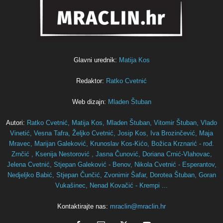
Glavni urednik:
Matija Kos
Redaktor:
Ratko Cvetnić
Web dizajn:
Mladen Štuban
Autori:
Ratko Cvetnić,
Matija Kos,
Mladen Štuban,
Vitomir Štuban,
Vlado
Vinetić,
Vesna Tafra,
Željko Cvetnić,
Josip Kos,
Iva Brozinčević,
Maja
Mravec,
Marijan Galeković,
Krunoslav Kos-Kićo,
Božica Krznarić - rođ.
Zrnčić ,
Ksenija Nestorović ,
Jasna Čunović,
Doriana Crnić-Vlahovac,
Jelena Cvetnić,
Stjepan Galeković - Benov,
Nikola Cvetnić - Esperantov,
Nedjeljko Babić,
Stjepan Čunčić,
Zvonimir Šafar,
Dorotea Štuban,
Goran
Vukašinec,
Nenad Kovačić - Krempi ...
Kontaktirajte nas:
mraclin@mraclin.hr