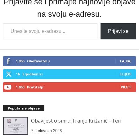
Prijavite se i primajte najnovije objave
na svoju e-adresu.
Type
Prijavi se
your
email…
1,966
Obožavatelji
LAJKAJ
16
Sljedbenici
SLIJEDI
1,060
Pratitelji
PRATI
Popularne objave
Obavijest o smrti: Franjo Križanić – Feri
7. kolovoza 2026.