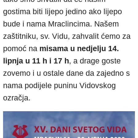
gostima biti lijepo jedino ako lijepo
bude i nama Mraclincima. Našem
zaštitniku, sv. Vidu, zahvalit ćemo za
pomoć na
misama u nedjelju 14.
lipnja u 11 h i 17 h
, a drage goste
zovemo i u ostale dane da zajedno s
nama podijele puninu Vidovskog
ozračja.