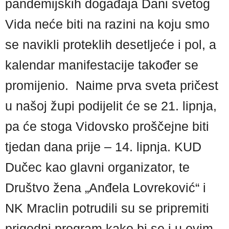
pandemijskih događaja Dani svetog
Vida neće biti na razini na koju smo
se navikli proteklih desetljeće i pol, a
kalendar manifestacije također se
promijenio. Naime prva sveta pričest
u našoj župi podijelit će se 21. lipnja,
pa će stoga Vidovsko proščejne biti
tjedan dana prije – 14. lipnja. KUD
Dučec kao glavni organizator, te
Društvo žena „Anđela Lovreković“ i
NK Mraclin potrudili su se pripremiti
prigodni program kako bi se i u ovim