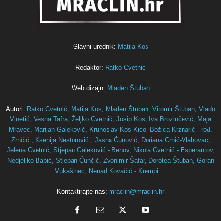
Glavni urednik:
Matija Kos
Redaktor:
Ratko Cvetnić
Web dizajn:
Mladen Štuban
Autori:
Ratko Cvetnić,
Matija Kos,
Mladen Štuban,
Vitomir Štuban,
Vlado
Vinetić,
Vesna Tafra,
Željko Cvetnić,
Josip Kos,
Iva Brozinčević,
Maja
Mravec,
Marijan Galeković,
Krunoslav Kos-Kićo,
Božica Krznarić - rođ.
Zrnčić ,
Ksenija Nestorović ,
Jasna Čunović,
Doriana Crnić-Vlahovac,
Jelena Cvetnić,
Stjepan Galeković - Benov,
Nikola Cvetnić - Esperantov,
Nedjeljko Babić,
Stjepan Čunčić,
Zvonimir Šafar,
Dorotea Štuban,
Goran
Vukašinec,
Nenad Kovačić - Krempi ...
Kontaktirajte nas:
mraclin@mraclin.hr