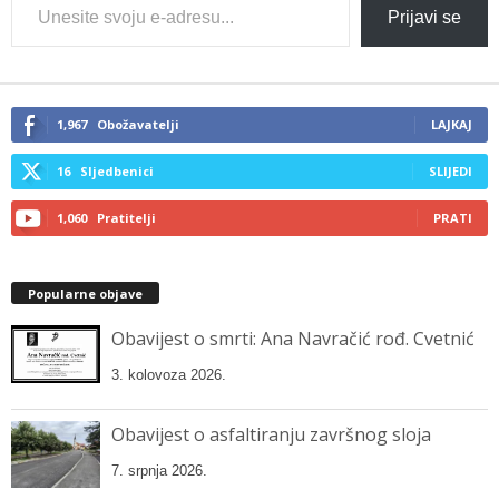
Type
Prijavi se
your
email…
1,967
Obožavatelji
LAJKAJ
16
Sljedbenici
SLIJEDI
1,060
Pratitelji
PRATI
Popularne objave
Obavijest o smrti: Ana Navračić rođ. Cvetnić
3. kolovoza 2026.
Obavijest o asfaltiranju završnog sloja
7. srpnja 2026.