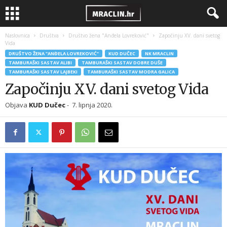
Naslovnica
Društva
Društvo žena "Anđela Lovreković"
Započinju XV. dani svetog
Vida
DRUŠTVO ŽENA "ANĐELA LOVREKOVIĆ"
KUD DUČEC
NK MRACLIN
TAMBURAŠKI SASTAV ALIBI
TAMBURAŠKI SASTAV DOBRE DUŠE
TAMBURAŠKI SASTAV LAJBEKI
TAMBURAŠKI SASTAV MODRA GALICA
Započinju XV. dani svetog Vida
Objava
KUD Dučec
-
7. lipnja 2020.