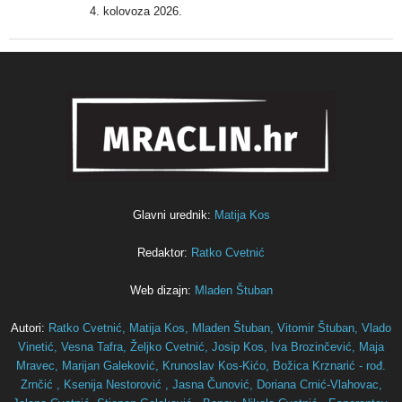
4. kolovoza 2026.
Glavni urednik:
Matija Kos
Redaktor:
Ratko Cvetnić
Web dizajn:
Mladen Štuban
Autori:
Ratko Cvetnić,
Matija Kos,
Mladen Štuban,
Vitomir Štuban,
Vlado
Vinetić,
Vesna Tafra,
Željko Cvetnić,
Josip Kos,
Iva Brozinčević,
Maja
Mravec,
Marijan Galeković,
Krunoslav Kos-Kićo,
Božica Krznarić - rođ.
Zrnčić ,
Ksenija Nestorović ,
Jasna Čunović,
Doriana Crnić-Vlahovac,