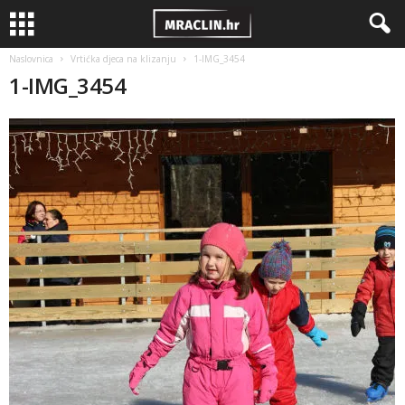
Naslovnica
Vrtićka djeca na klizanju
1-IMG_3454
1-IMG_3454