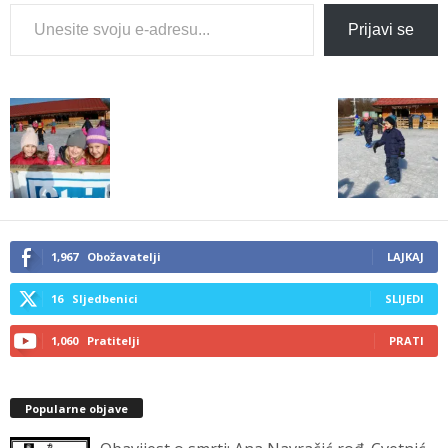
Type your email…
Prijavi se
1,967
Obožavatelji
LAJKAJ
16
Sljedbenici
SLIJEDI
1,060
Pratitelji
PRATI
Popularne objave