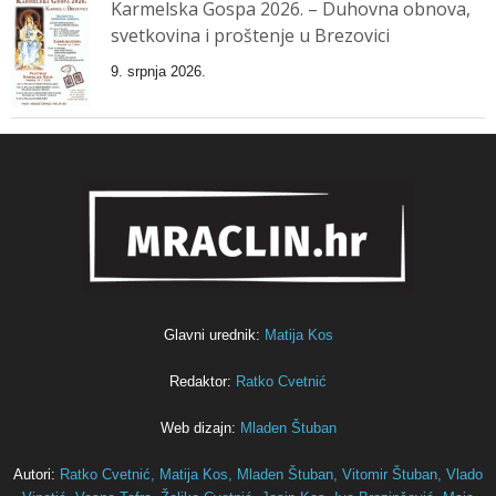
Karmelska Gospa 2026. – Duhovna obnova,
svetkovina i proštenje u Brezovici
9. srpnja 2026.
Glavni urednik:
Matija Kos
Redaktor:
Ratko Cvetnić
Web dizajn:
Mladen Štuban
Autori:
Ratko Cvetnić,
Matija Kos,
Mladen Štuban,
Vitomir Štuban,
Vlado