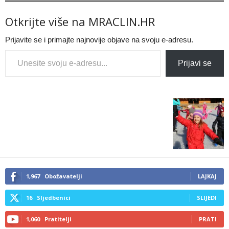
Otkrijte više na MRACLIN.HR
Prijavite se i primajte najnovije objave na svoju e-adresu.
Type your email…
Prijavi se
1,967
Obožavatelji
LAJKAJ
16
Sljedbenici
SLIJEDI
1,060
Pratitelji
PRATI