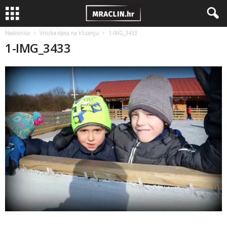
Naslovnica
Vrtićka djeca na klizanju
1-IMG_3433
1-IMG_3433