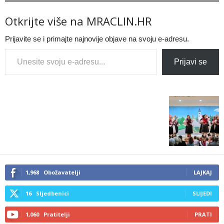
Otkrijte više na MRACLIN.HR
Prijavite se i primajte najnovije objave na svoju e-adresu.
Type your email…
Prijavi se
1,968
Obožavatelji
LAJKAJ
16
Sljedbenici
SLIJEDI
1,060
Pratitelji
PRATI