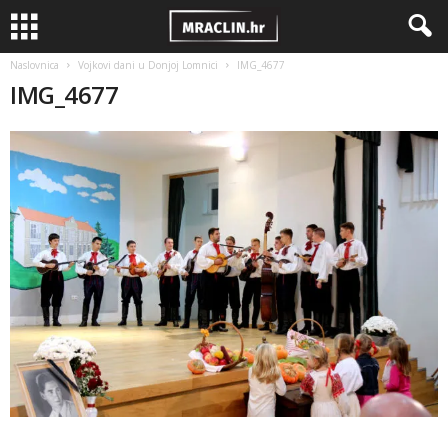
Naslovnica
Vojkovi dani u Donjoj Lomnici
IMG_4677
IMG_4677