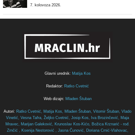
7. kolovoza 2026.
Glavni urednik:
Matija Kos
Redaktor:
Ratko Cvetnić
Web dizajn:
Mladen Štuban
Autori:
Ratko Cvetnić,
Matija Kos,
Mladen Štuban,
Vitomir Štuban,
Vlado
Vinetić,
Vesna Tafra,
Željko Cvetnić,
Josip Kos,
Iva Brozinčević,
Maja
Mravec,
Marijan Galeković,
Krunoslav Kos-Kićo,
Božica Krznarić - rođ.
Zrnčić ,
Ksenija Nestorović ,
Jasna Čunović,
Doriana Crnić-Vlahovac,