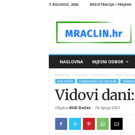
7. KOLOVOZ, 2026.
REGISTRACIJA / PRIJAVA
M
NASLOVNA
MJESNI ODBOR
R
A
Naslovnica
Društva
KUD Dučec
Vidovi dani: p
C
KUD DUČEC
TAMBURAŠKI SASTAV ALIBI
TAMBURA
L
Vidovi dani
I
N
.
Objava
KUD Dučec
-
19. lipnja 2021.
H
R