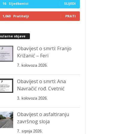
16
Sljedbenici
SLIJEDI
1,060
Pratitelji
PRATI
pularne objave
Obavijest o smrti: Franjo
Križanić – Feri
7. kolovoza 2026.
Obavijest o smrti: Ana
Navračić rođ. Cvetnić
3. kolovoza 2026.
Obavijest o asfaltiranju
završnog sloja
7. srpnja 2026.