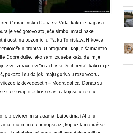
rend” mraclinskih Dana sv. Vida, kako je naglasio i
ra je već gotovo stoljeće simbol mraclinske
ntni gosti na pozornici u Parku Tomislava Hrkovca
demioloških propisa. U programu, koji je šarmantno
pile Dobre duše. Iako sami za sebe kažu da im je
u živi i zdravi, ovi “mraclinski Dublinersi”, kako ih je
, pokazali su da još imaju goriva u rezervoaru.
vijezde iz devedesetih – Modra galica. Danas su
 se čuje ovaj mraclinski sastav koji su u zenitu
o je provjerenim snagama: Lajbekima i Alibiju,
vima, momcima u punoj snazi, koji uz tamburaške