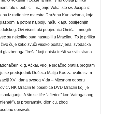
sme. U vokalnim točkama imali smo doista prilike
entiralo u publici – najprije Vokaliste sv. Josipa iz
 ekipu iz radionice maestra Dražena Kurilovčana, koja
glazbom, a potom najbolju našu klapu posljednjih
dolskog. Ovi višestruki pobjednici Omiša i mnogih
eć su nekoliko puta nastupili u Mraclinu. To je prilika
 živo čuje kako zvuči visoko postavljena izvođačka
glazbenoga “treša” koji doista trešti sa svih strana.
radonačelnik, g. Ačkar, vrlo je srdačno pratila program
aju se predsjednik Dučeca Matija Kos zahvalio svim
zaciji XVI. dana svetog Vida – Mjesnom odboru
ović”, NK Mraclin te posebice DVD Mraclin koji je
raspolaganje. A što se tiče “afterice” kod Vatrogasnog
mjenak”), tu programsku dionicu, zbog
osebno opisivati.