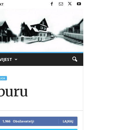
KT
VIJEST
ICA
mburu
1,966
Obožavatelji
LAJKAJ