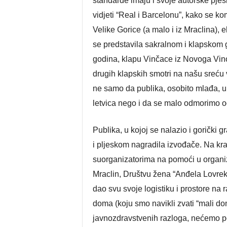
standarde imaju i svoje autorske pje
vidjeti “Real i Barcelonu”, kako se kom
Velike Gorice (a malo i iz Mraclina),
se predstavila sakralnom i klapskom 
godina, klapu Vinčace iz Novoga Vino
drugih klapskih smotri na našu sreću v
ne samo da publika, osobito mlađa, u
letvica nego i da se malo odmorimo od 
Publika, u kojoj se nalazio i gorički g
i pljeskom nagradila izvođače. Na kr
suorganizatorima na pomoći u organi
Mraclin, Društvu žena “Anđela Lovrek
dao svu svoje logistiku i prostore na 
doma (koju smo navikli zvati “mali do
javnozdravstvenih razloga, nećemo p