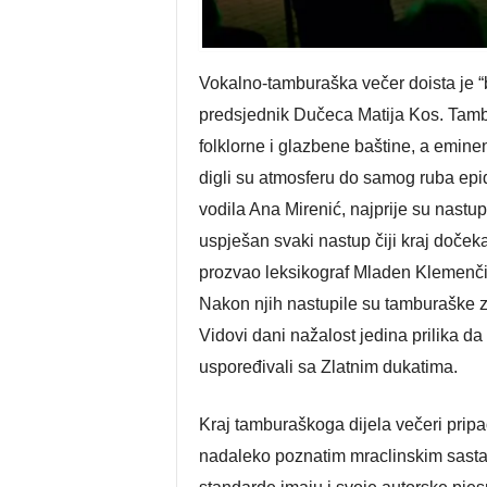
Vokalno-tamburaška večer doista je “b
predsjednik Dučeca Matija Kos. Tambu
folklorne i glazbene baštine, a emine
digli su atmosferu do samog ruba epi
vodila Ana Mirenić, najprije su nastu
uspješan svaki nastup čiji kraj dočekaj
prozvao leksikograf Mladen Klemenčić
Nakon njih nastupile su tamburaške z
Vidovi dani nažalost jedina prilika da
uspoređivali sa Zlatnim dukatima.
Kraj tamburaškoga dijela večeri pripa
nadaleko poznatim mraclinskim sasta