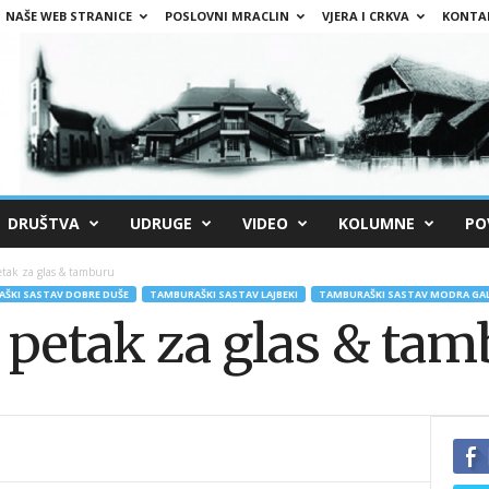
NAŠE WEB STRANICE
POSLOVNI MRACLIN
VJERA I CRKVA
KONTA
DRUŠTVA
UDRUGE
VIDEO
KOLUMNE
PO
etak za glas & tamburu
ŠKI SASTAV DOBRE DUŠE
TAMBURAŠKI SASTAV LAJBEKI
TAMBURAŠKI SASTAV MODRA GAL
: petak za glas & ta