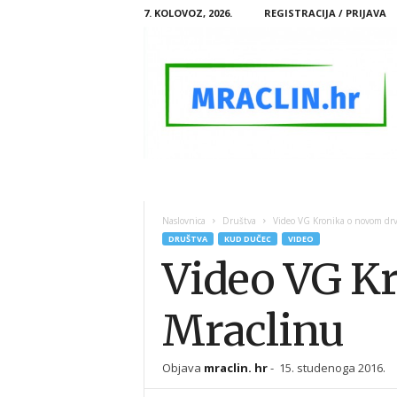
7. KOLOVOZ, 2026.
REGISTRACIJA / PRIJAVA
M
R
A
Naslovnica
Društva
Video VG Kronika o novom drv
C
DRUŠTVA
KUD DUČEC
VIDEO
L
Video VG Kr
I
N
.
Mraclinu
H
R
Objava
mraclin. hr
-
15. studenoga 2016.