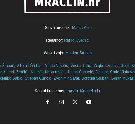
Glavni urednik:
Matija Kos
Redaktor:
Ratko Cvetnić
Web dizajn:
Mladen Štuban
n Štuban,
Vitomir Štuban,
Vlado Vinetić,
Vesna Tafra,
Željko Cvetnić,
Josip K
ić - rođ. Zrnčić ,
Ksenija Nestorović ,
Jasna Čunović,
Doriana Crnić-Vlahov
djeljko Babić,
Stjepan Čunčić,
Zvonimir Šafar,
Dorotea Štuban,
Goran Vukaš
Kontaktirajte nas:
mraclin@mraclin.hr