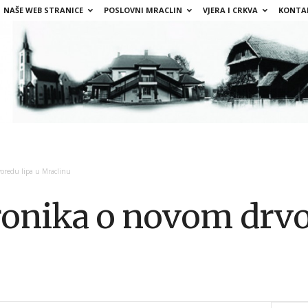
NAŠE WEB STRANICE
POSLOVNI MRACLIN
VJERA I CRKVA
KONTA
oredu lipa u Mraclinu
onika o novom drvo