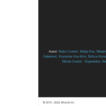
Autori:
Ratko Cvetnić,
Matija Kos,
Mlade
Galeković,
Krunoslav Kos-Kićo,
Božica Krznar
Nikola Cvetnić - Esperantov,
Ne
© 2015
- 2026, Mraclin.hr.