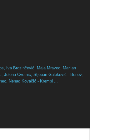
os,
Iva Brozinčević,
Maja Mravec,
Marijan
ac,
Jelena Cvetnić,
Stjepan Galeković - Benov,
inec,
Nenad Kovačić - Krempi ...