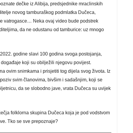
znate dečke iz Alibija, predsjednike mraclinskih
ditelje novog tamburaškog podmlatka Dučeca,
lne vatrogasce… Neka ovaj video bude podstrek
oditeljima, da ne odustanu od tamburice: uz mnogo
2022. godine slavi 100 godina svoga postojanja,
ogađaje koji su obilježili njegovu povijest.
a ovim snimkama i prisjetiti tog dijela svog života. Iz
oziv svim članovima, bivšim i sadašnjim, koji se
bljetnicu, da se slobodno jave, vrata Dučeca su uvijek
 dječja folklorna skupina Dučeca koja je pod vodstvom
ove. Tko se sve prepoznaje?