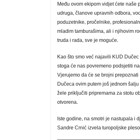
Među ovom ekipom vidjet ćete naše po
udruga, članove upravnih odbora, vo
poduzetnike, pročelnike, profesiona
mladim tamburašima, ali i njihovim r
truda i rada, sve je moguće.
Kao što smo već najavili KUD Dučec 
stoga će nas povremeno podsjetiti na d
Vjerujemo da će se brojni prepoznati n
Dučeca ovim putem još jednom šalju p
žele priključiti pripremama za stotu o
otvorena.
Iste godine, na smotri je nastupala i
Sandre Crnić izvela turopoljske ples