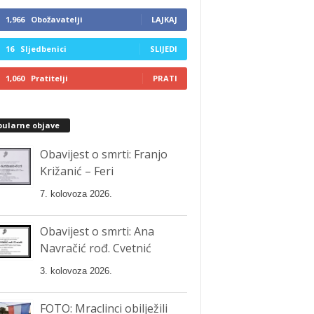
1,966
Obožavatelji
LAJKAJ
16
Sljedbenici
SLIJEDI
1,060
Pratitelji
PRATI
pularne objave
Obavijest o smrti: Franjo
Križanić – Feri
7. kolovoza 2026.
Obavijest o smrti: Ana
Navračić rođ. Cvetnić
3. kolovoza 2026.
FOTO: Mraclinci obilježili