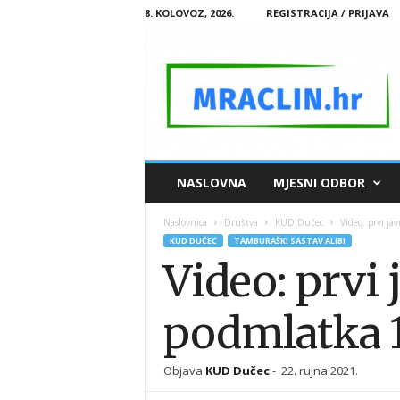
8. KOLOVOZ, 2026.
REGISTRACIJA / PRIJAVA
M
NASLOVNA
MJESNI ODBOR
R
A
Naslovnica
Društva
KUD Dučec
Video: prvi j
C
KUD DUČEC
TAMBURAŠKI SASTAV ALIBI
L
Video: prvi
I
N
.
podmlatka 1
H
R
Objava
KUD Dučec
-
22. rujna 2021.