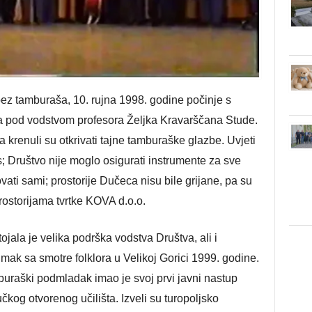
z tamburaša, 10. rujna 1998. godine počinje s
pod vodstvom profesora Željka Kravarščana Stude.
 krenuli su otkrivati tajne tamburaške glazbe. Uvjeti
s; Društvo nije moglo osigurati instrumente za sve
ovati sami; prostorije Dučeca nisu bile grijane, pa su
rostorijama tvrtke KOVA d.o.o.
jala je velika podrška vodstva Društva, ali i
nimak sa smotre folklora u Velikoj Gorici 1999. godine.
uraški podmladak imao je svoj prvi javni nastup
kog otvorenog učilišta. Izveli su turopoljsko