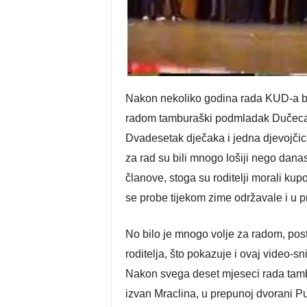
Nakon nekoliko godina rada KUD-a be
radom tamburaški podmladak Dučeca 
Dvadesetak dječaka i jedna djevojčica
za rad su bili mnogo lošiji nego dana
članove, stoga su roditelji morali kup
se probe tijekom zime održavale i u p
No bilo je mnogo volje za radom, posto
roditelja, što pokazuje i ovaj video-s
Nakon svega deset mjeseci rada tamb
izvan Mraclina, u prepunoj dvorani Puč