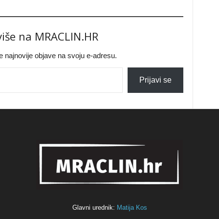
 više na MRACLIN.HR
jte najnovije objave na svoju e-adresu.
Prijavi se
Glavni urednik:
Matija Kos