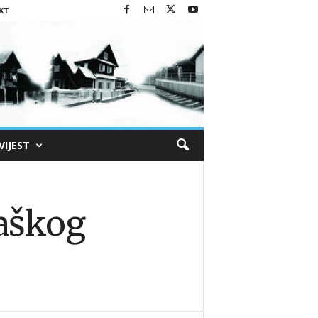
KT
VIJEST
raškog