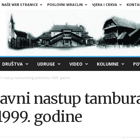
NAŠE WEB STRANICE
POSLOVNI MRACLIN
VJERA I CRKVA
KONTA
DRUŠTVA
UDRUGE
VIDEO
KOLUMNE
PO
avni nastup tamburaškog podmlatka 1999. godine
 javni nastup tambu
999. godine