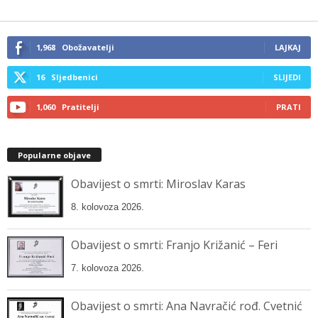
your
email…
1,968
Obožavatelji
LAJKAJ
16
Sljedbenici
SLIJEDI
1,060
Pratitelji
PRATI
Popularne objave
Obavijest o smrti: Miroslav Karas
8. kolovoza 2026.
Obavijest o smrti: Franjo Križanić – Feri
7. kolovoza 2026.
Obavijest o smrti: Ana Navračić rođ. Cvetnić