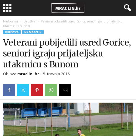
Naslovnica
Društva
Veterani pobijedili usred Gorice, seniori igraju prijateljsku
utakmicu s Bunom
DRUŠTVA
NK MRACLIN
Veterani pobijedili usred Gorice,
seniori igraju prijateljsku
utakmicu s Bunom
Objava
mraclin. hr
-
5. travnja 2016.